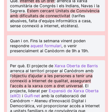
Què
.
Internet és un dret
: arrenca la xarxa
comunitària de Congrés i els Indians, Navas i la
Sagrera.
Estem cercant Unitats de Convivència
amb dificultats de connectivitat
(tarifes
abusives, falta d'equips informàtics a casa,
sense connexió a internet, etcètera).
Quan i on
. Fins la setmana vinent poden
respondre
aquest formulari
, o venir
presencialment al Canòdorm de 9h a 19h.
Per què
. El projecte de
Xarxa Oberta de Barris
arrenca al territori proper al Canòdrom amb
l’
objectiu d’ajudar a les persones a tenir una
connexió a Internet de qualitat, assegurant
l'accés a la xarxa com a dret universal
. El
projecte, liderat per
Expansió de Xarxa Oberta
(eXO)
i
Guifi·net
amb la col·laboració del
Canòdrom – Ateneu d’Innovació Digital i
Democràtica, vol proporcionar accés a Internet
a unitats familiars o de convivència que