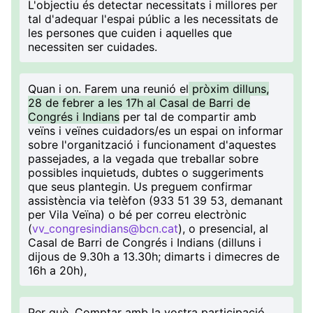
L'objectiu és detectar necessitats i millores per
tal d'adequar l'espai públic a les necessitats de
les persones que cuiden i aquelles que
necessiten ser cuidades.
Quan i on
. Farem una reunió el
pròxim dilluns,
28 de febrer a les 17h al Casal de Barri de
Congrés i Indians
per tal de compartir amb
veïns i veïnes cuidadors/es un espai on informar
sobre l'organització i funcionament d'aquestes
passejades, a la vegada que treballar sobre
possibles inquietuds, dubtes o suggeriments
que seus plantegin. Us preguem confirmar
assistència via telèfon (933 51 39 53, demanant
per Vila Veïna) o bé per correu electrònic
(
vv_congresindians@bcn.cat
), o presencial, al
Casal de Barri de Congrés i Indians (dilluns i
dijous de 9.30h a 13.30h; dimarts i dimecres de
16h a 20h),
Per què
. Comptar amb la vostra participació