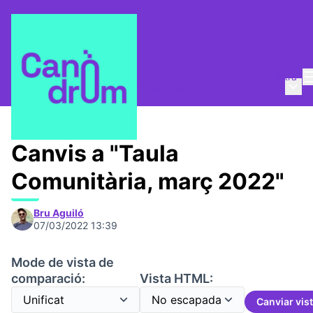
Entra
Menú 
Taula Comunitària
/
📅 Trobades
Canvis a "Taula
Comunitària, març 2022"
Bru Aguiló
07/03/2022 13:39
Mode de vista de
comparació:
Vista HTML:
Canviar vis