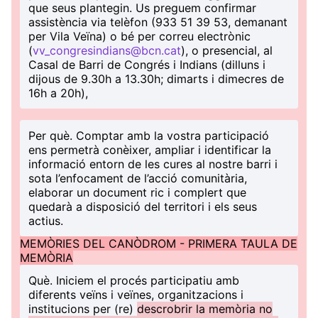
que seus plantegin. Us preguem confirmar
assistència via telèfon (933 51 39 53, demanant
per Vila Veïna) o bé per correu electrònic
(
vv_congresindians@bcn.cat
), o presencial, al
Casal de Barri de Congrés i Indians (dilluns i
dijous de 9.30h a 13.30h; dimarts i dimecres de
16h a 20h),
Per què
. Comptar amb la vostra participació
ens permetrà conèixer, ampliar i identificar la
informació entorn de les cures al nostre barri i
sota l’enfocament de l’acció comunitària,
elaborar un document ric i complert que
quedarà a disposició del territori i els seus
actius.
MEMÒRIES DEL CANÒDROM - PRIMERA TAULA DE
MEMÒRIA
Què
. Iniciem el procés participatiu amb
diferents veïns i veïnes, organitzacions i
institucions per (re)
descrobrir la memòria no