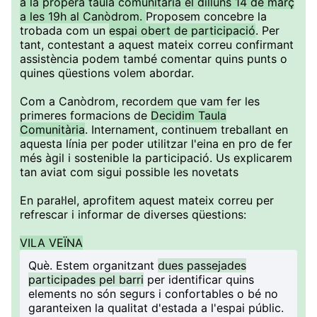
a la propera taula comunitària el dilluns 14 de març
a les 19h al Canòdrom.
Proposem concebre la
trobada com un
espai obert de participació
. Per
tant, contestant a aquest mateix correu confirmant
assistència podem també comentar quins punts o
quines qüestions volem abordar.
Com a Canòdrom, recordem que vam fer les
primeres formacions de
Decidim Taula
Comunitària
. Internament, continuem treballant en
aquesta línia per poder utilitzar l'eina en pro de fer
més àgil i sostenible la participació. Us explicarem
tan aviat com sigui possible les novetats
En paral·lel, aprofitem aquest mateix correu per
refrescar i informar de diverses qüestions:
VILA VEÏNA
Què
. Estem organitzant
dues passejades
participades pel barri
per identificar quins
elements no són segurs i confortables o bé no
garanteixen la qualitat d'estada a l'espai públic.