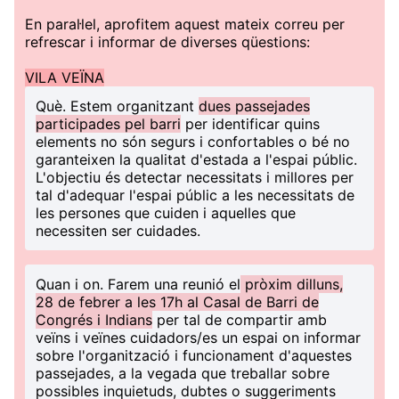
En paral·lel, aprofitem aquest mateix correu per
refrescar i informar de diverses qüestions:
VILA VEÏNA
Què
. Estem organitzant
dues passejades
participades pel barri
per identificar quins
elements no són segurs i confortables o bé no
garanteixen la qualitat d'estada a l'espai públic.
L'objectiu és detectar necessitats i millores per
tal d'adequar l'espai públic a les necessitats de
les persones que cuiden i aquelles que
necessiten ser cuidades.
Quan i on
. Farem una reunió el
pròxim dilluns,
28 de febrer a les 17h al Casal de Barri de
Congrés i Indians
per tal de compartir amb
veïns i veïnes cuidadors/es un espai on informar
sobre l'organització i funcionament d'aquestes
passejades, a la vegada que treballar sobre
possibles inquietuds, dubtes o suggeriments