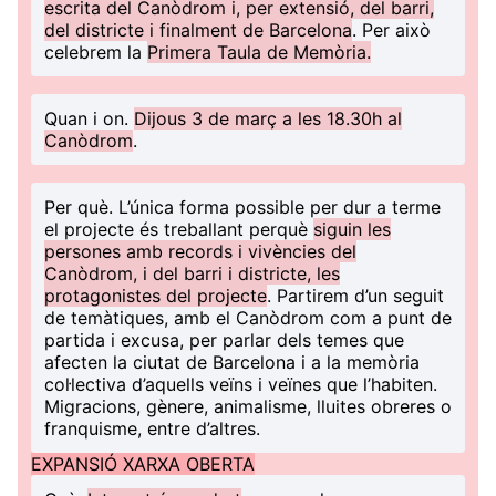
escrita del Canòdrom i, per extensió, del barri,
del districte i finalment de Barcelona
. Per això
celebrem la
Primera Taula de Memòria.
Quan i on
.
Dijous 3 de març a les 18.30h al
Canòdrom
.
Per què
. L’única forma possible per dur a terme
el projecte és treballant perquè
siguin les
persones amb records i vivències del
Canòdrom, i del barri i districte, les
protagonistes del projecte
. Partirem d’un seguit
de temàtiques, amb el Canòdrom com a punt de
partida i excusa, per parlar dels temes que
afecten la ciutat de Barcelona i a la memòria
col·lectiva d’aquells veïns i veïnes que l’habiten.
Migracions, gènere, animalisme, lluites obreres o
franquisme, entre d’altres.
EXPANSIÓ XARXA OBERTA