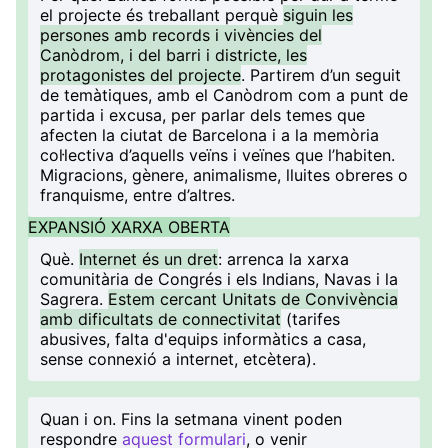
el projecte és treballant perquè
siguin les
persones amb records i vivències del
Canòdrom, i del barri i districte, les
protagonistes del projecte
. Partirem d’un seguit
de temàtiques, amb el Canòdrom com a punt de
partida i excusa, per parlar dels temes que
afecten la ciutat de Barcelona i a la memòria
col·lectiva d’aquells veïns i veïnes que l’habiten.
Migracions, gènere, animalisme, lluites obreres o
franquisme, entre d’altres.
EXPANSIÓ XARXA OBERTA
Què
.
Internet és un dret
: arrenca la xarxa
comunitària de Congrés i els Indians, Navas i la
Sagrera.
Estem cercant Unitats de Convivència
amb dificultats de connectivitat
(tarifes
abusives, falta d'equips informàtics a casa,
sense connexió a internet, etcètera).
Quan i on
. Fins la setmana vinent poden
respondre
aquest formulari
, o venir