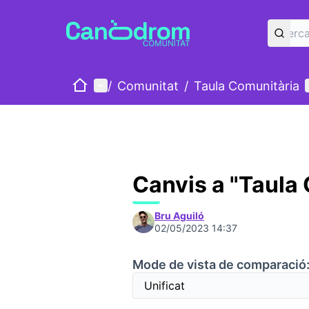
Inici
Menú principal
/
Comunitat
/
Taula Comunitària
Canvis a "Taula
Bru Aguiló
02/05/2023 14:37
Mode de vista de comparació