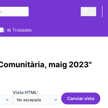
Català
Triar la llengua
Menú d'usuari
/
📅 Trobades
 Comunitària, maig 2023"
:
Vista HTML:
Canviar vista