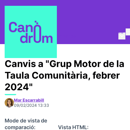
Entra
Menú 
Taula Comunitària
/
📅 Trobades
Canvis a "Grup Motor de la
Taula Comunitària, febrer
2024"
Mar Escarrabill
09/02/2024 13:33
Mode de vista de
comparació:
Vista HTML: