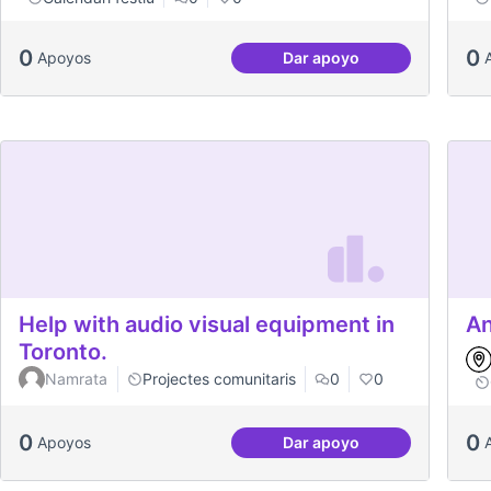
0
0
Apoyos
Dar apoyo
Dates clau al Casal
Help with audio visual equipment in
An
Toronto.
Namrata
Projectes comunitaris
0
0
0
0
Apoyos
Dar apoyo
Help with audio visual