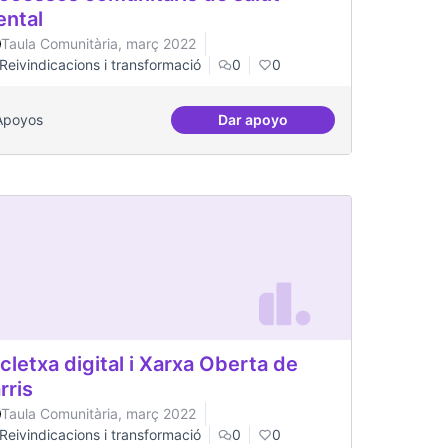
ntal
Taula Comunitària, març 2022
Reivindicacions i transformació
0
0
Apoyos
Dar apoyo
l Canòdrom
Processos comunitaris de sa
cletxa digital i Xarxa Oberta de
rris
Taula Comunitària, març 2022
Reivindicacions i transformació
0
0