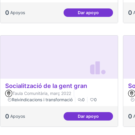
0
0
Apoyos
Dar apoyo
Dinàmiques participativ
Socialització de la gent gran
So
Taula Comunitària, març 2022
Reivindicacions i transformació
0
0
0
0
Apoyos
Dar apoyo
Socialització de la gen