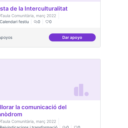
sta de la Interculturalitat
Taula Comunitària, març 2022
Calendari festiu
0
0
Apoyos
Dar apoyo
Festa de la Interculturalitat
llorar la comunicació del
anòdrom
Taula Comunitària, març 2022
Reivindicacions i transformació
0
0