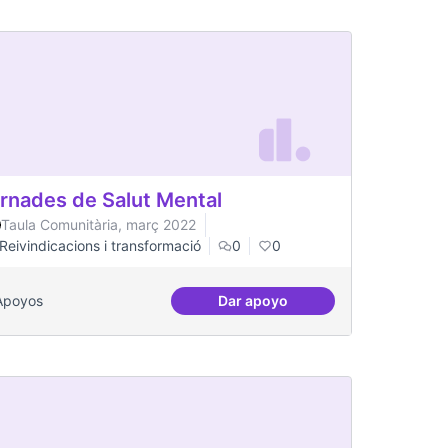
rnades de Salut Mental
Taula Comunitària, març 2022
Reivindicacions i transformació
0
0
Apoyos
Dar apoyo
Jornades de Salut Mental