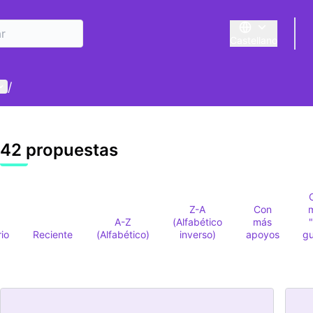
Castellano
Triar la llengua
E
enú de usuario
/
42 propuestas
Z-A
Con
A-Z
(Alfabético
más
rio
Reciente
(Alfabético)
inverso)
apoyos
gu