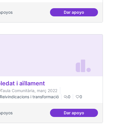
Apoyos
Dar apoyo
es per a col·lectius
Escletxa digital i Xarxa Obert
ledat i aïllament
Taula Comunitària, març 2022
Reivindicacions i transformació
0
0
Apoyos
Dar apoyo
t gran
Soledat i aïllament