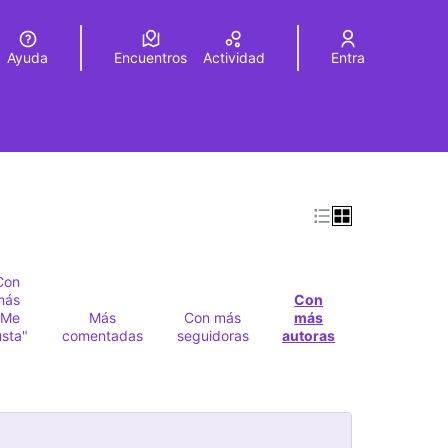
Ayuda
Encuentros
Actividad
Entra
legir el idioma
Choose language
Con
más
Con
"Me
Más
Con más
más
sta"
comentadas
seguidoras
autoras