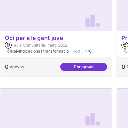
Oci per a la gent jove
Pr
Taula Comunitària, març 2022
Reivindicacions i transformació
0
0
0
0
Apoyos
Dar apoyo
Oci per a la gent jove