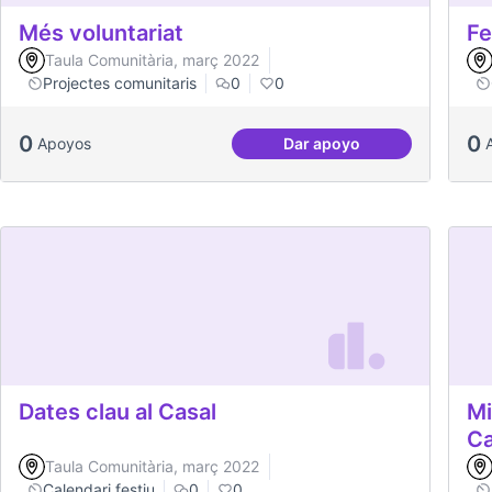
Més voluntariat
Fe
Taula Comunitària, març 2022
Projectes comunitaris
0
0
0
0
Apoyos
Dar apoyo
Més voluntariat
Dates clau al Casal
Mi
C
Taula Comunitària, març 2022
Calendari festiu
0
0