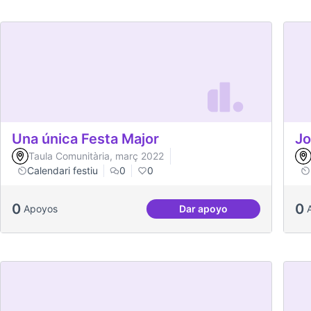
Una única Festa Major
Jo
Taula Comunitària, març 2022
Calendari festiu
0
0
0
0
Apoyos
Dar apoyo
Una única Festa Major