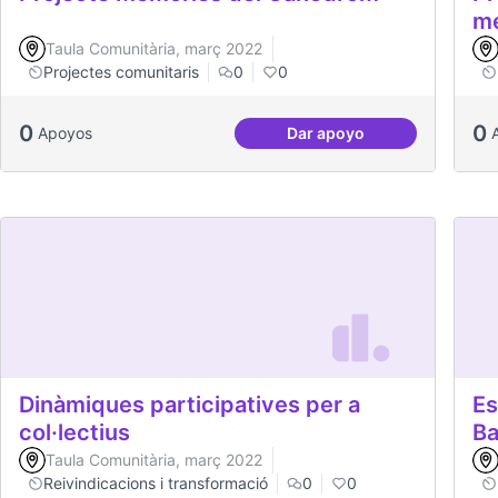
me
Taula Comunitària, març 2022
Projectes comunitaris
0
0
0
0
Apoyos
Dar apoyo
Projecte Memòries de
Dinàmiques participatives per a
Es
col·lectius
Ba
Taula Comunitària, març 2022
Reivindicacions i transformació
0
0