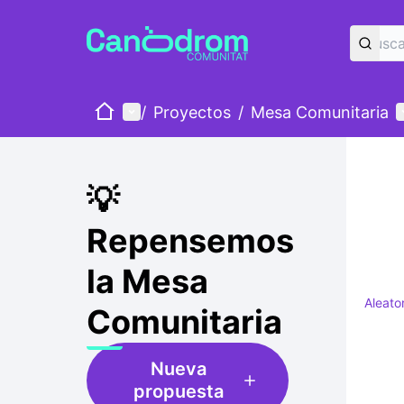
Inicio
Menú principal
M
/
Proyectos
/
Mesa Comunitaria
💡
Repensemos
la Mesa
Aleato
Comunitaria
Nueva
propuesta