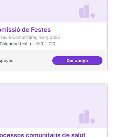
missió de Festes
Taula Comunitària, març 2022
Calendari festiu
0
0
Apoyos
Dar apoyo
Comissió de Festes
ocessos comunitaris de salut