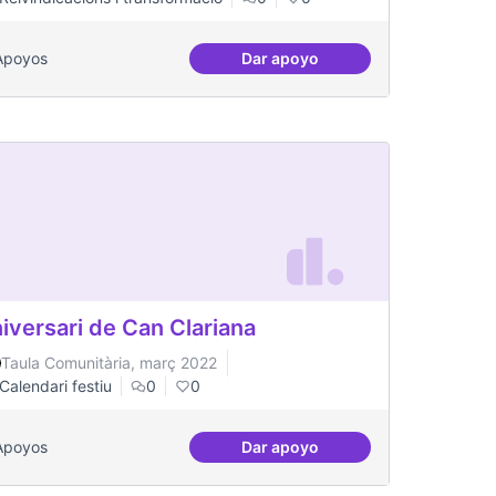
Apoyos
Dar apoyo
Millorar la comunicació del
iversari de Can Clariana
Taula Comunitària, març 2022
Calendari festiu
0
0
Apoyos
Dar apoyo
 equipment in Toronto.
Aniversari de Can Clariana