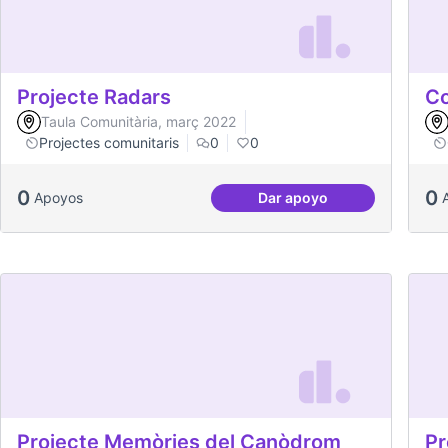
Projecte Radars
Co
Taula Comunitària, març 2022
Projectes comunitaris
0
0
0
0
Apoyos
Dar apoyo
Projecte Radars
Projecte Memòries del Canòdrom
Pr