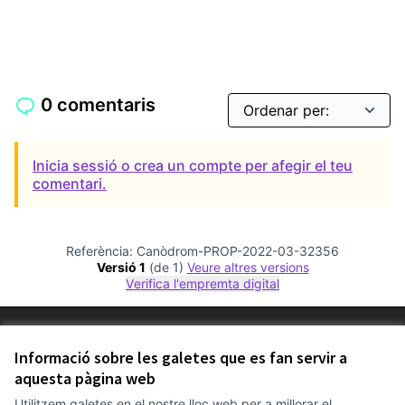
0 comentaris
Inicia sessió o crea un compte per afegir el teu
comentari.
Referència: Canòdrom-PROP-2022-03-32356
Versió 1
(de 1)
veure altres versions
Verifica l'empremta digital
Termes i condicions d'ús
Configuració de les galetes
Informació sobre les galetes que es fan servir a
Comunitat Canòdrom a Facebook
(Link externo)
Comunitat Canòdrom a Instagram
(Link externo)
Comunitat Canòdrom a YouTube
(Link externo)
aquesta pàgina web
Català
Triar la llengua
Elegir el idioma
Choose language
Utilitzem galetes en el nostre lloc web per a millorar el