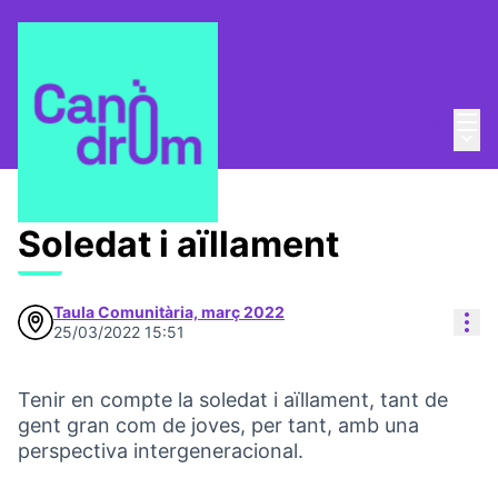
Menú
Entra
Taula Comunitària
/
Menú 
💡 Repensem la Taula Comunitària
Soledat i aïllament
Taula Comunitària, març 2022
Con
25/03/2022 15:51
Tenir en compte la soledat i aïllament, tant de
gent gran com de joves, per tant, amb una
perspectiva intergeneracional.