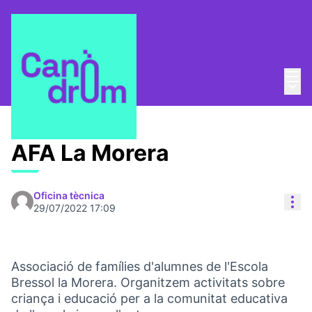
Menú
Entra
Menú 
Taula Comunitària
/
🌇 El Barri
AFA La Morera
Oficina tècnica
Con
29/07/2022 17:09
Associació de famílies d'alumnes de l'Escola
Bressol la Morera. Organitzem activitats sobre
criança i educació per a la comunitat educativa