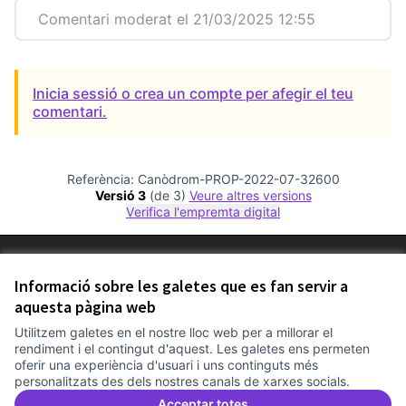
Comentari moderat el 21/03/2025 12:55
Inicia sessió o crea un compte per afegir el teu
comentari.
Referència: Canòdrom-PROP-2022-07-32600
Versió 3
(de 3)
veure altres versions
Verifica l'empremta digital
Termes i condicions d'ús
Configuració de les galetes
Informació sobre les galetes que es fan servir a
Comunitat Canòdrom a Facebook
(Link externo)
Comunitat Canòdrom a Instagram
(Link externo)
Comunitat Canòdrom a YouTube
(Link externo)
aquesta pàgina web
Català
Triar la llengua
Elegir el idioma
Choose language
Utilitzem galetes en el nostre lloc web per a millorar el
rendiment i el contingut d'aquest. Les galetes ens permeten
oferir una experiència d'usuari i uns continguts més
personalitzats des dels nostres canals de xarxes socials.
Am
(L
(Link externo)
Web creada amb
programari lliure
.
Acceptar totes