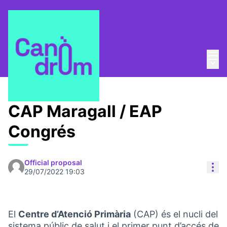
Mai
Log in
Main
Taula Comunitària
/
Proposals
CAP Maragall / EAP
Congrés
Official proposal
Res
29/07/2022 19:03
El
Centre d’Atenció Primària
(CAP) és el nucli del
sistema públic de salut i el primer punt d’accés de