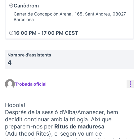
Canòdrom
Carrer de Concepción Arenal, 165, Sant Andreu, 08027
Barcelona
16:00 PM
-
17:00 PM CEST
Nombre d'assistents
4
Con
Trobada oficial
Hooola!
Després de la sessió d'Alba/Amanecer, hem
decidit continuar amb la trilogia. Així que
preparem-nos per
Ritus de maduresa
(Adulthood Rites), el segon volum de