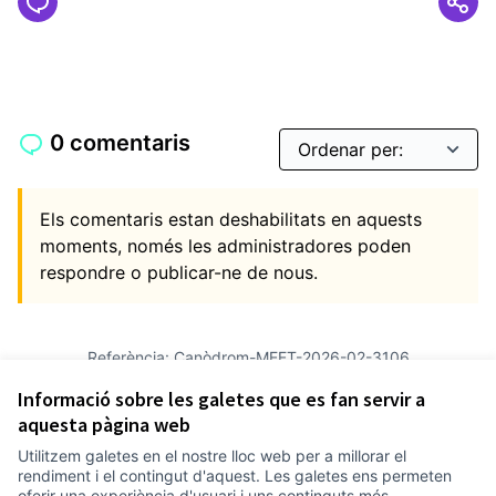
0 comentaris
Els comentaris estan deshabilitats en aquests
moments, només les administradores poden
respondre o publicar-ne de nous.
Referència: Canòdrom-MEET-2026-02-3106
Versió 3
(de 3)
veure altres versions
Informació sobre les galetes que es fan servir a
Afegir al calendari
aquesta pàgina web
Utilitzem galetes en el nostre lloc web per a millorar el
Termes i condicions d'ús
rendiment i el contingut d'aquest. Les galetes ens permeten
Configuració de les galetes
oferir una experiència d'usuari i uns continguts més