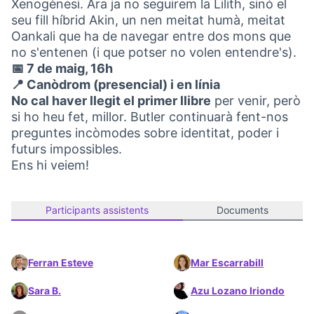
Xenogènesi. Ara ja no seguirem la Lilith, sinó el
seu fill híbrid Akin, un nen meitat humà, meitat
Oankali que ha de navegar entre dos mons que
no s'entenen (i que potser no volen entendre's).
📅 7 de maig, 16h
📍 Canòdrom (presencial) i en línia
No cal haver llegit el primer llibre
per venir, però
si ho heu fet, millor. Butler continuarà fent-nos
preguntes incòmodes sobre identitat, poder i
futurs impossibles.
Ens hi veiem!
Participants assistents
Documents
Ferran Esteve
Mar Escarrabill
Sara B.
Azu Lozano Iriondo