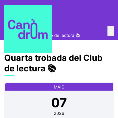
Menú
Entra
Convocatòries
/
Menú 
Quarta trobada del Club de lectura 📚
Quarta trobada del Club
de lectura 📚
MAIG
07
2026