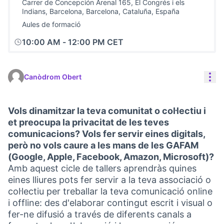
Carrer de Concepción Arenal 165, El Congrés i els
Indians, Barcelona, Barcelona, Cataluña, España
Aules de formació
10:00 AM
-
12:00 PM CET
Con
Canòdrom Obert
Vols dinamitzar la teva comunitat o col·lectiu i
et preocupa la privacitat de les teves
comunicacions? Vols fer servir eines digitals,
però no vols caure a les mans de les GAFAM
(Google, Apple, Facebook, Amazon, Microsoft)?
Amb aquest cicle de tallers aprendràs quines
eines lliures pots fer servir a la teva associació o
col·lectiu per treballar la teva comunicació online
i offline: des d'elaborar contingut escrit i visual o
fer-ne difusió a través de diferents canals a