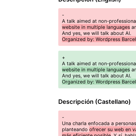
-
A talk aimed at non-professiona
website in multiple languages
an
And yes, we will talk about AI.
Organized by: Wordpress Barce
+
A talk aimed at non-professiona
website in multiple languages
an
And yes, we will talk about AI.
Organized by: Wordpress Barce
Descripción (Castellano)
-
Una charla enfocada a personas 
planteando
ofrecer su web en v
más eficiente posible
. Y sí, hab