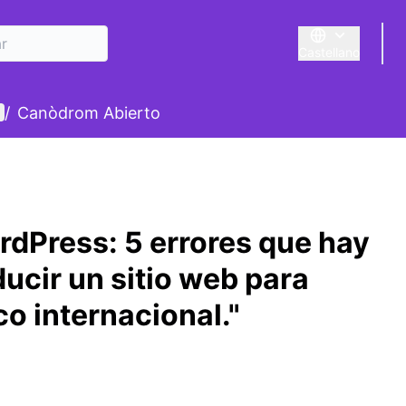
Castellano
Triar la llengua
E
enú de usuario
/
Canòdrom Abierto
dPress: 5 errores que hay
ducir un sitio web para
co internacional."