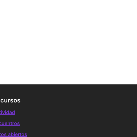
cursos
tividad
cuentros
tos abiertos