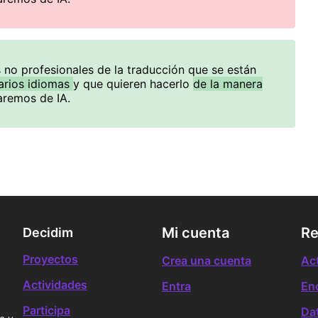
no profesionales de la traducción que se están
arios idiomas
y que quieren hacerlo
de la manera
laremos de IA.
Mi cuenta
Re
Decidim
Proyectos
Crea una cuenta
Ac
Actividades
Entra
En
Participa
Da