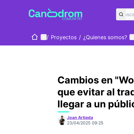
Inicio
Menú principal
M
/
Proyectos
/
¿Quienes somos?
Cambios en "Wor
que evitar al tra
llegar a un públi
Joan Artieda
23/04/2025 09:25