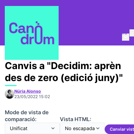
Entra
Menú 
Qui som?
/
Escola Canòdrom
Canvis a "Decidim: aprèn
des de zero (edició juny)"
Núria Alonso
23/05/2022 15:02
Mode de vista de
comparació:
Vista HTML:
Canviar vis