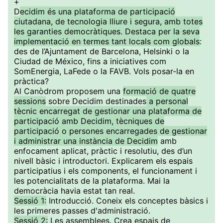
+
D
ecidim és una plataforma de participació
ciutadana, de tecnologia lliure i segura, amb totes
les garanties democràtiques. Destaca per la seva
implementació en termes tant locals com globals
:
des de l’Ajuntament de Barcelona, Helsinki o la
Ciudad de México, fins a iniciatives com
SomEnergia, LaFede o la FAVB. Vols posar-la en
pràctica?
Al Canòdrom proposem una
formació de quatre
sessions
sobre Decidim destinades
a personal
tècnic encarregat de gestionar una plataforma de
participació amb Decidim, tècniques de
participació o persones encarregades de gestionar
i administrar una instància de Decidim
amb
enfocament aplicat, pràctic i resolutiu, des d’un
nivell bàsic i introductori. Explicarem els espais
participatius i els components, el funcionament i
les potencialitats de la plataforma. Mai la
democràcia havia estat tan real.
Sessió 1:
Introducció. Coneix els conceptes bàsics i
les primeres passes d'administració.
Sessió 2:
Les assemblees. Crea espais de