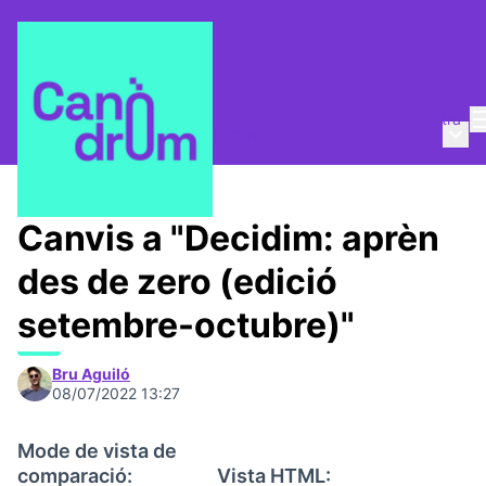
Entra
Menú 
Qui som?
/
Escola Canòdrom
Canvis a "Decidim: aprèn
des de zero (edició
setembre-octubre)"
Bru Aguiló
08/07/2022 13:27
Mode de vista de
comparació:
Vista HTML: