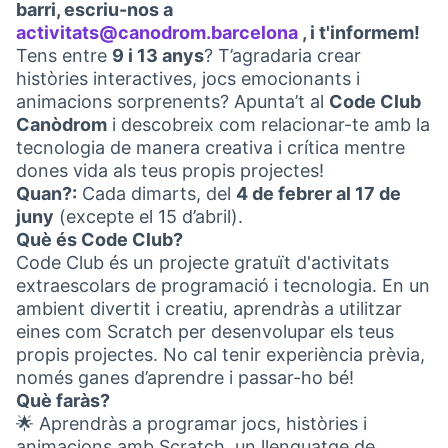
barri, escriu-nos a
activitats@canodrom.barcelona
, i t'informem!
(Obrir en una pe
Tens entre
9 i 13 anys
? T’agradaria crear
històries interactives, jocs emocionants i
animacions sorprenents? Apunta’t al
Code Club
Canòdrom
i descobreix com relacionar-te amb la
tecnologia de manera creativa i crítica mentre
dones vida als teus propis projectes!
Quan?:
Cada dimarts, del
4 de febrer al 17 de
juny
(excepte el 15 d’abril).
Què és Code Club?
Code Club és un projecte gratuït d'activitats
extraescolars de programació i tecnologia. En un
ambient divertit i creatiu, aprendràs a utilitzar
eines com Scratch per desenvolupar els teus
propis projectes. No cal tenir experiència prèvia,
només ganes d’aprendre i passar-ho bé!
Què faràs?
🌟 Aprendràs a programar jocs, històries i
animacions amb Scratch, un llenguatge de