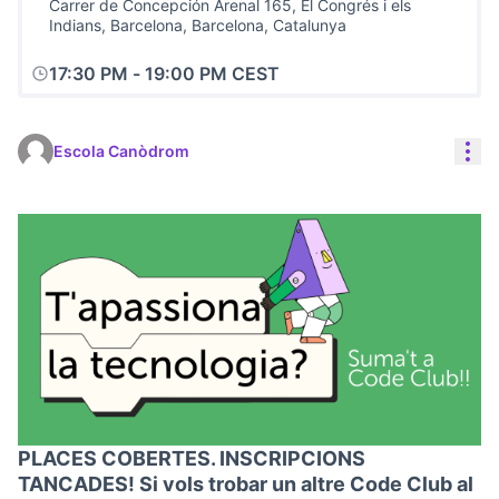
Carrer de Concepción Arenal 165, El Congrés i els
Indians, Barcelona, Barcelona, Catalunya
17:30 PM
-
19:00 PM CEST
Con
Escola Canòdrom
PLACES COBERTES. INSCRIPCIONS
TANCADES! Si vols trobar un altre Code Club al