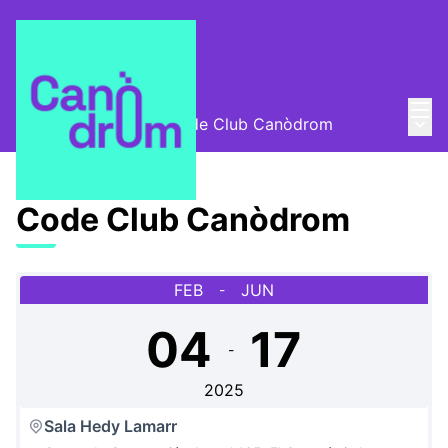
Menú
Entra
Menú 
Escola Canòdrom
/
Code Club Canòdrom
Code Club Canòdrom
FEB
JUN
-
04
17
-
2025
Sala Hedy Lamarr