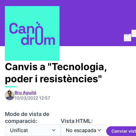
Entra
Menú 
Canòdrom 1753,7 m2
/
Programa
Canvis a "Tecnologia,
poder i resistències"
Bru Aguiló
10/03/2022 12:57
Mode de vista de
comparació:
Vista HTML:
Canviar vis