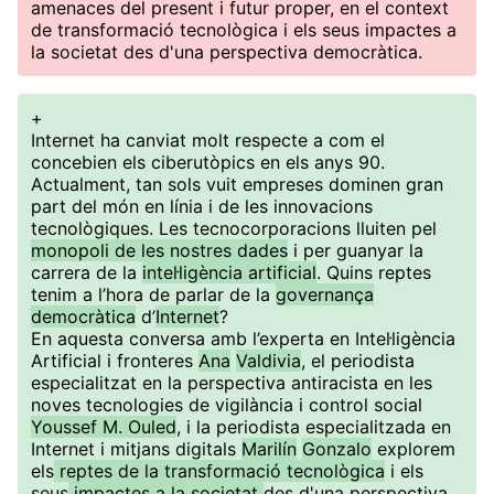
amenaces del present i futur proper, en el context
de transformació tecnològica i els seus impactes a
la societat des d'una perspectiva democràtica.
+
Internet ha canviat molt respecte a com el
concebien els ciberutòpics en els anys 90.
Actualment, tan sols vuit empreses dominen gran
part del món en línia i de les innovacions
tecnològiques. Les tecnocorporacions lluiten pel
monopoli de les nostres dades
i per guanyar la
carrera de la
intel·ligència artificial
. Quins reptes
tenim a l’hora de parlar de la
governança
democràtica
d’
Internet
?
En aquesta conversa amb l’experta en Intel·ligència
Artificial i fronteres
Ana
Valdivia
, el periodista
especialitzat en la perspectiva antiracista en les
noves tecnologies de vigilància i control social
Youssef M. Ouled
, i la periodista especialitzada en
Internet i mitjans digitals
Marilín
Gonzalo
explorem
els
reptes de la transformació tecnològica
i els
seus
impactes a la societat
des d'una perspectiva