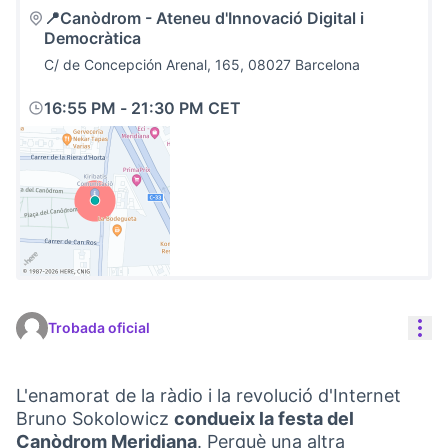
📍Canòdrom - Ateneu d'Innovació Digital i
Democràtica
C/ de Concepción Arenal, 165, 08027 Barcelona
16:55 PM
-
21:30 PM CET
(Link externo)
Con
Trobada oficial
L'enamorat de la ràdio i la revolució d'Internet
Bruno Sokolowicz
condueix la festa del
Canòdrom Meridiana
. Perquè una altra