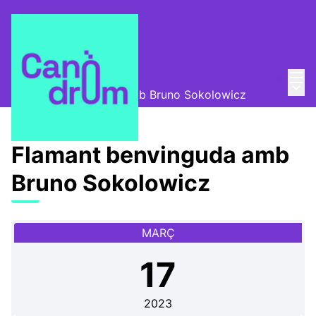
Menú
Entra
Programa
/
Menú 
Flamant benvinguda amb Bruno Sokolowicz
Flamant benvinguda amb
Bruno Sokolowicz
MARÇ
17
2023