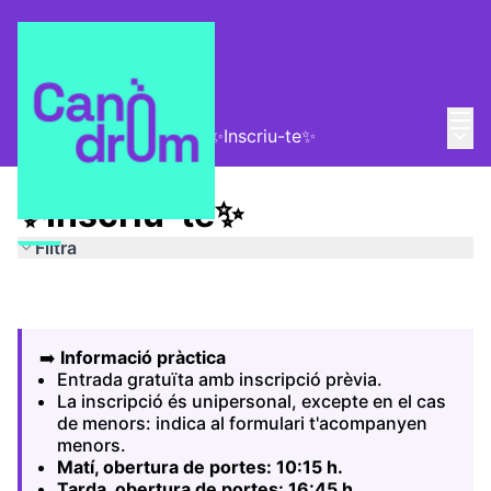
Menú
Entra
Menú 
Canòdrom Meridiana
/
✨Inscriu-te✨
✨Inscriu-te✨
Filtra
➡️
Informació pràctica
Entrada gratuïta amb inscripció prèvia.
La inscripció és unipersonal, excepte en el cas
de menors: indica al formulari t'acompanyen
menors.
Matí, obertura de portes: 10:15 h.
Tarda, obertura de portes: 16:45 h.