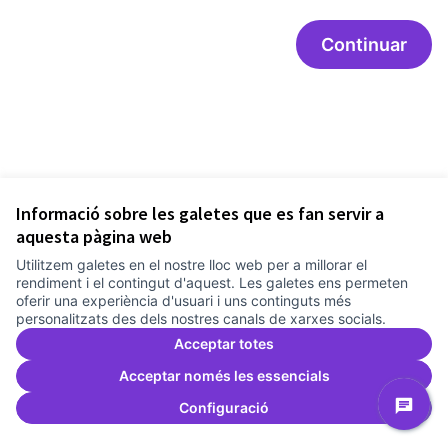
Continuar
Informació sobre les galetes que es fan servir a
aquesta pàgina web
Utilitzem galetes en el nostre lloc web per a millorar el
Termes i condicions d'ús
rendiment i el contingut d'aquest. Les galetes ens permeten
Configuració de les galetes
oferir una experiència d'usuari i uns continguts més
Comunitat Canòdrom a Facebook
(Link externo)
Comunitat Canòdrom a Instagram
(Link externo)
Comunitat Canòdrom a YouTube
(Link externo)
Català
personalitzats des dels nostres canals de xarxes socials.
Triar la llengua
Elegir el idioma
Choose language
Acceptar totes
Acceptar només les essencials
Configuració
Am
(L
(Link externo)
Web creada amb
programari lliure
.
(Link externo)