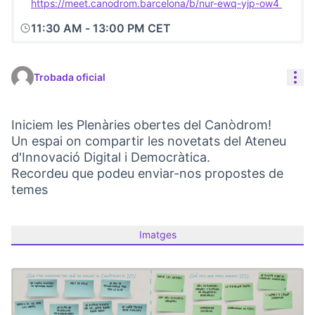
https://meet.canodrom.barcelona/b/nur-ewq-yjp-ow4
(Link e
11:30 AM
-
13:00 PM CET
Con
Trobada oficial
Iniciem les Plenàries obertes del Canòdrom!
Un espai on compartir les novetats del Ateneu
d'Innovació Digital i Democràtica.
Recordeu que podeu enviar-nos propostes de
temes
Imatges