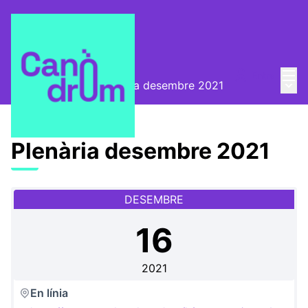
Menú
Entra
Menú 
Convocatòries
/
Plenària desembre 2021
Plenària desembre 2021
DESEMBRE
16
2021
En línia