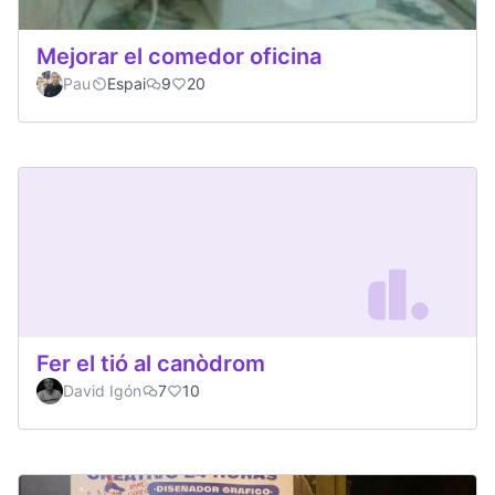
Mejorar el comedor oficina
Pau
Espai
9
20
Fer el tió al canòdrom
David Igón
7
10