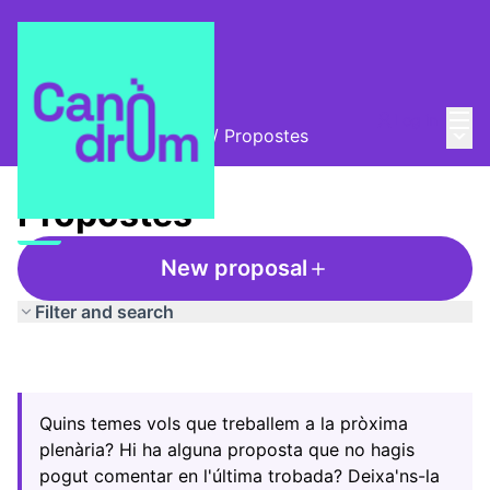
Mai
Log in
Main
Trobades i assemblees
/
Propostes
Propostes
New proposal
Filter and search
Quins temes vols que treballem a la pròxima
plenària? Hi ha alguna proposta que no hagis
pogut comentar en l'última trobada? Deixa'ns-la