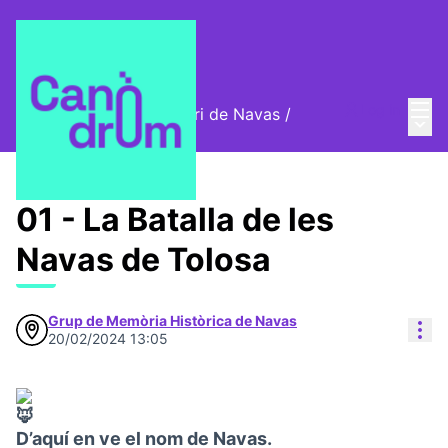
Mai
Log in
Cromos digitals del barri de Navas
/
Main
🦊 Digital stamps
01 - La Batalla de les
Navas de Tolosa
Grup de Memòria Històrica de Navas
Res
20/02/2024 13:05
D’aquí en ve el nom de Navas.