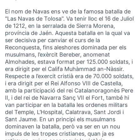
El nom de Navas ens ve de la famosa batalla de
“Las Navas de Tolosa”. Va tenir lloc el 16 de Juliol
de 1212, en la serralada de Sierra Morena,
província de Jaén. Aquesta batalla en la qual va
ser decisiva per canviar el curs de la
Reconquesta, fins aleshores dominada per els
musulmans, l’exèrcit Bereber, anomenat
Almohades, estava format per 125.000 soldats, i
era dirigit per el Califa Muhàmmad an-Nàssir.
Respecte a l’exercit cristià era de 70.000 soldats,
i era dirigit per el Rei Alfonso VIII de Castella,
amb la participació del rei Catalanoragonès Pere
II, i del rei de Navarra Sanç VII el Fort, també hi
van participar en la batalla les ordenes militars
del Temple, L’Hospital, Calatrava, Sant Jordi i
Sant Jaume. En un principi els musulmans
dominaven la batalla, però va ser en un nou
impuls de les tropes cristianes, quan ja es