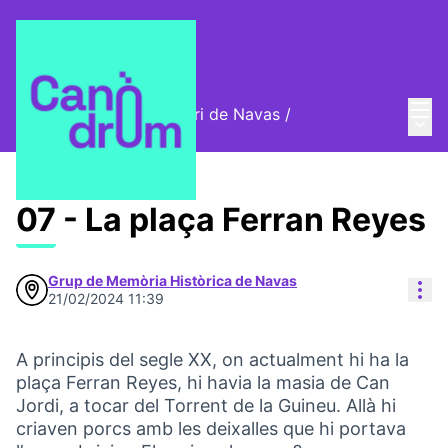
Menú
Entra
Cromos digitals del barri de Navas
/
Menú 
🦊 Cromos digitals
07 - La plaça Ferran Reyes
Grup de Memòria Històrica de Navas
Con
21/02/2024 11:39
A principis del segle XX, on actualment hi ha la
plaça Ferran Reyes, hi havia la masia de Can
Jordi, a tocar del Torrent de la Guineu. Allà hi
criaven porcs amb les deixalles que hi portava