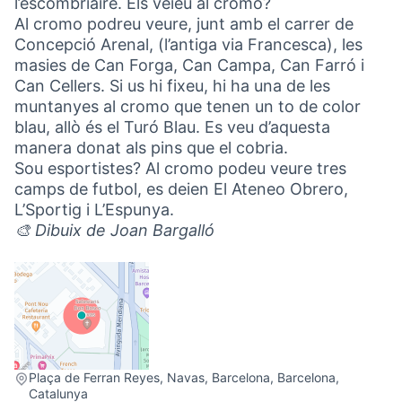
l’escombriaire. Els veieu al cromo?
Al cromo podreu veure, junt amb el carrer de
Concepció Arenal, (l’antiga via Francesca), les
masies de Can Forga, Can Campa, Can Farró i
Can Cellers. Si us hi fixeu, hi ha una de les
muntanyes al cromo que tenen un to de color
blau, allò és el Turó Blau. Es veu d’aquesta
manera donat als pins que el cobria.
Sou esportistes? Al cromo podeu veure tres
camps de futbol, es deien El Ateneo Obrero,
L’Sportig i L’Espunya.
🎨 Dibuix de Joan Bargalló
(Link externo)
Plaça de Ferran Reyes, Navas, Barcelona, Barcelona,
Catalunya