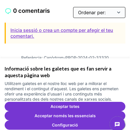
0 comentaris
Inicia sessió o crea un compte per afegir el teu
comentari.
Referència: Canòdrom-PROP-2024-02-33320
Versió 5
(de 5)
veure altres versions
Informació sobre les galetes que es fan servir a
Verifica l'empremta digital
aquesta pàgina web
Utilitzem galetes en el nostre lloc web per a millorar el
Termes i condicions d'ús
rendiment i el contingut d'aquest. Les galetes ens permeten
Configuració de les galetes
oferir una experiència d'usuari i uns continguts més
Comunitat Canòdrom a Facebook
(Link externo)
Comunitat Canòdrom a Instagram
(Link externo)
Comunitat Canòdrom a YouTube
(Link externo)
Català
personalitzats des dels nostres canals de xarxes socials.
Triar la llengua
Elegir el idioma
Choose language
Acceptar totes
Acceptar només les essencials
Configuració
Am
(L
(Link externo)
Web creada amb
programari lliure
.