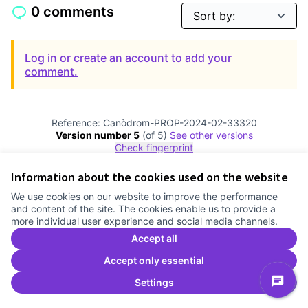
0 comments
Log in or create an account to add your
comment.
Reference: Canòdrom-PROP-2024-02-33320
Version number 5
(of 5)
see other versions
Check fingerprint
Information about the cookies used on the website
Terms of Service
We use cookies on our website to improve the performance
Cookie settings
and content of the site. The cookies enable us to provide a
Comunitat Canòdrom at Facebook
(External link)
Comunitat Canòdrom at Instagram
(External link)
Comunitat Canòdrom at YouTube
(External link)
English
more individual user experience and social media channels.
Triar la llengua
Elegir el idioma
Choose language
Accept all
Accept only essential
Settings
C
(E
(External link)
Website made with
free software
.
(External link)