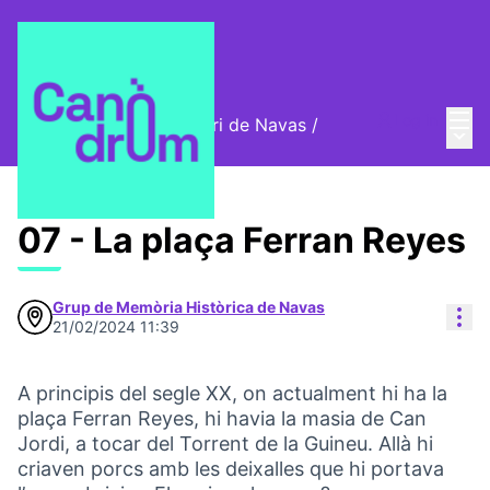
Mai
Log in
Cromos digitals del barri de Navas
/
Main
🦊 Digital stamps
07 - La plaça Ferran Reyes
Grup de Memòria Històrica de Navas
Res
21/02/2024 11:39
A principis del segle XX, on actualment hi ha la
plaça Ferran Reyes, hi havia la masia de Can
Jordi, a tocar del Torrent de la Guineu. Allà hi
criaven porcs amb les deixalles que hi portava