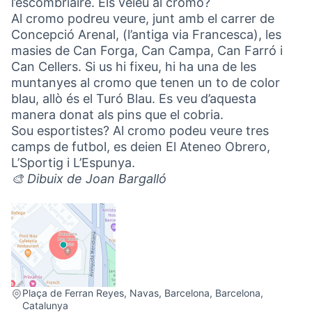
l’escombriaire. Els veieu al cromo?
Al cromo podreu veure, junt amb el carrer de
Concepció Arenal, (l’antiga via Francesca), les
masies de Can Forga, Can Campa, Can Farró i
Can Cellers. Si us hi fixeu, hi ha una de les
muntanyes al cromo que tenen un to de color
blau, allò és el Turó Blau. Es veu d’aquesta
manera donat als pins que el cobria.
Sou esportistes? Al cromo podeu veure tres
camps de futbol, es deien El Ateneo Obrero,
L’Sportig i L’Espunya.
🎨 Dibuix de Joan Bargalló
(External link)
Plaça de Ferran Reyes, Navas, Barcelona, Barcelona,
Catalunya