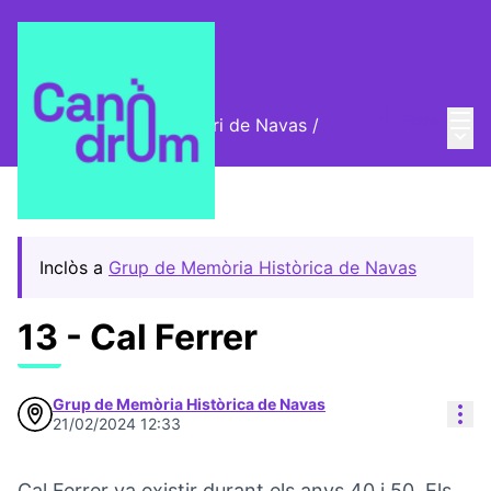
Menú
Entra
Cromos digitals del barri de Navas
/
Menú 
🦊 Cromos digitals
Inclòs a
Grup de Memòria Històrica de Navas
13 - Cal Ferrer
Grup de Memòria Històrica de Navas
Con
21/02/2024 12:33
Cal Ferrer va existir durant els anys 40 i 50. Els