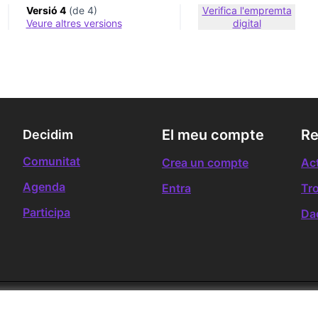
Versió 4
(de 4)
Verifica l'empremta
veure altres versions
digital
El meu compte
Re
Decidim
Comunitat
Crea un compte
Act
Agenda
Entra
Tr
Participa
Da