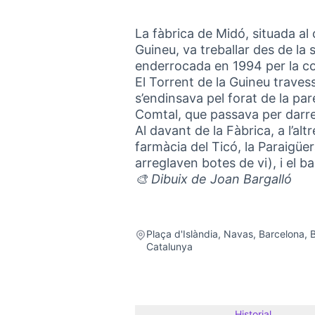
La fàbrica de Midó, situada al
Guineu, va treballar des de la 
enderrocada en 1994 per la con
El Torrent de la Guineu travess
s’endinsava pel forat de la pa
Comtal, que passava per darrera
Al davant de la Fàbrica, a l’alt
farmàcia del Ticó, la Paraigüer
arreglaven botes de vi), i el ba
🎨 Dibuix de Joan Bargalló
Plaça d'Islàndia, Navas, Barcelona, 
Catalunya
Historial