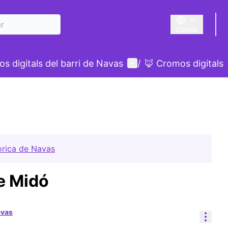
Català
Triar la llengua
Menú d'usuari
s digitals del barri de Navas
/
🦊 Cromos digitals
òrica de Navas
de Midó
avas
Cont