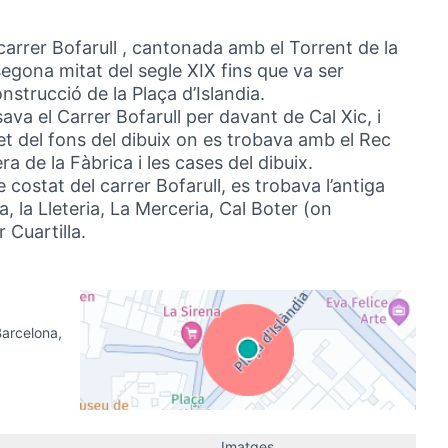
 carrer Bofarull , cantonada amb el Torrent de la
segona mitat del segle XIX fins que va ser
strucció de la Plaça d’Islandia.
ava el Carrer Bofarull per davant de Cal Xic, i
ret del fons del dibuix on es trobava amb el Rec
 de la Fàbrica i les cases del dibuix.
re costat del carrer Bofarull, es trobava l’antiga
a, la Lleteria, La Merceria, Cal Boter (on
r Cuartilla.
Barcelona,
(Link externo)
Imatges