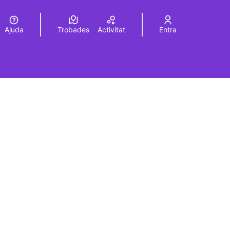
Ajuda
Trobades
Activitat
Entra
Elegir el idioma
Choose language
rols de recursos