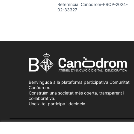
Referència: Canòdrom-PROP-2024-
02-33327
Benvinguda a la plataforma participativa Comunitat
Canòdrom.
Construïm una societat més oberta, transparent i
col·laborativa.
Uneix-te, participa i decideix.
Termes i condicions d'ús
Configuració de les galetes