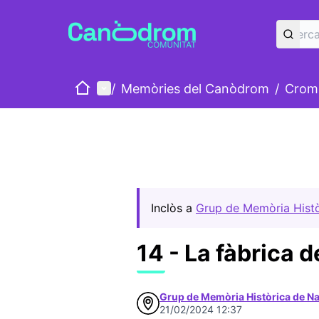
Inici
Menú principal
/
Memòries del Canòdrom
/
Cromo
Inclòs a
Grup de Memòria Hist
14 - La fàbrica 
Grup de Memòria Històrica de N
21/02/2024 12:37