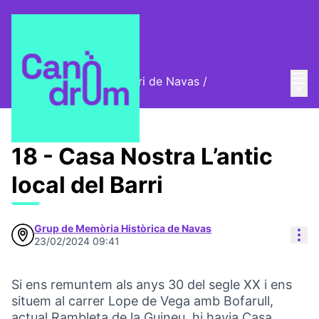
Menú
Entra
Cromos digitals del barri de Navas
/
Menú 
🦊 Cromos digitals
18 - Casa Nostra L’antic
local del Barri
Grup de Memòria Històrica de Navas
Con
23/02/2024 09:41
Si ens remuntem als anys 30 del segle XX i ens
situem al carrer Lope de Vega amb Bofarull,
actual Rambleta de la Guineu, hi havia Casa