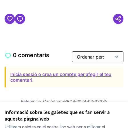
0 comentaris
Inicia sessió o crea un compte per afegir el teu
comentari.
Referència: Canòdrom-PROP-2024-02-33335
Versió 6
(de 6)
veure altres versions
Informació sobre les galetes que es fan servir a
Verifica l'empremta digital
aquesta pàgina web
Utilitzem galetes en el nostre lloc web per a millorar el