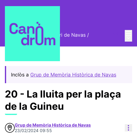
Menú
Entra
Cromos digitals del barri de Navas
/
Menú 
🦊 Cromos digitals
Inclòs a
Grup de Memòria Històrica de Navas
20 - La lluita per la plaça
de la Guineu
Grup de Memòria Històrica de Navas
Con
23/02/2024 09:55