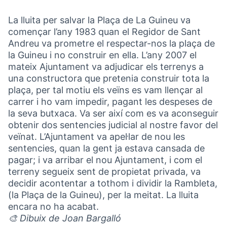
La lluita per salvar la Plaça de La Guineu va
començar l’any 1983 quan el Regidor de Sant
Andreu va prometre el respectar-nos la plaça de
la Guineu i no construir en ella. L’any 2007 el
mateix Ajuntament va adjudicar els terrenys a
una constructora que pretenia construir tota la
plaça, per tal motiu els veïns es vam llençar al
carrer i ho vam impedir, pagant les despeses de
la seva butxaca. Va ser així com es va aconseguir
obtenir dos sentencies judicial al nostre favor del
veïnat. L’Ajuntament va apel·lar de nou les
sentencies, quan la gent ja estava cansada de
pagar; i va arribar el nou Ajuntament, i com el
terreny segueix sent de propietat privada, va
decidir acontentar a tothom i dividir la Rambleta,
(la Plaça de la Guineu), per la meitat. La lluita
encara no ha acabat.
🎨 Dibuix de Joan Bargalló