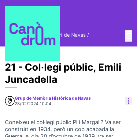
Mai
Log in
Cromos digitals del barri de Navas
/
Main
🦊 Digital stamps
21 - Col·legi públic, Emili
Juncadella
Grup de Memòria Històrica de Navas
Res
23/02/2024 10:04
Coneixeu el col·legi públic Pi i Margall? Va ser
construït en 1934, però un cop acabada la
Guerra, el dia 20 d’octubre de 1939, va ser