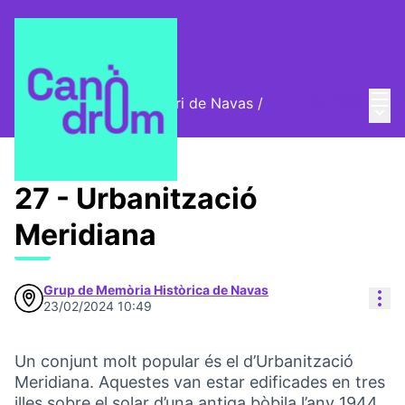
Menú
Entra
Cromos digitals del barri de Navas
/
Menú 
🦊 Cromos digitals
27 - Urbanització
Meridiana
Grup de Memòria Històrica de Navas
Con
23/02/2024 10:49
Un conjunt molt popular és el d’Urbanització
Meridiana. Aquestes van estar edificades en tres
illes sobre el solar d’una antiga bòbila l’any 1944,