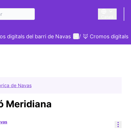
Català
Triar la llengua
Menú d'usuari
s digitals del barri de Navas
/
🦊 Cromos digitals
òrica de Navas
ió Meridiana
avas
Cont