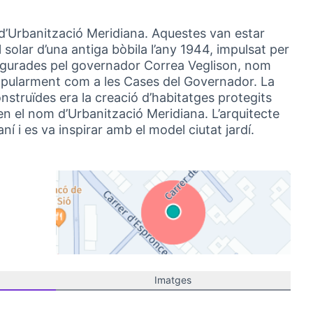
 d’Urbanització Meridiana. Aquestes van estar
l solar d’una antiga bòbila l’any 1944, impulsat per
naugurades pel governador Correa Veglison, nom
pularment com a les Cases del Governador. La
onstruïdes era la creació d’habitatges protegits
ien el nom d’Urbanització Meridiana. L’arquitecte
í i es va inspirar amb el model ciutat jardí.
(Link externo)
Imatges