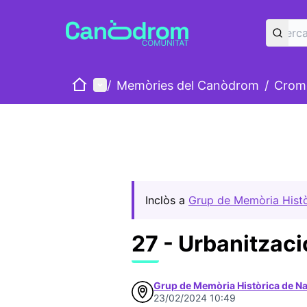
Inici
Menú principal
/
Memòries del Canòdrom
/
Cromo
Inclòs a
Grup de Memòria Hist
27 - Urbanitzac
Grup de Memòria Històrica de N
23/02/2024 10:49