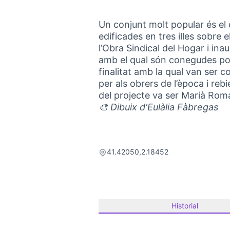
Un conjunt molt popular és el
edificades en tres illes sobre e
l’Obra Sindical del Hogar i i
amb el qual són conegudes po
finalitat amb la qual van ser c
per als obrers de l’època i reb
del projecte va ser Marià Roman
🎨 Dibuix d'Eulàlia Fàbregas
41.42050,2.18452
Historial