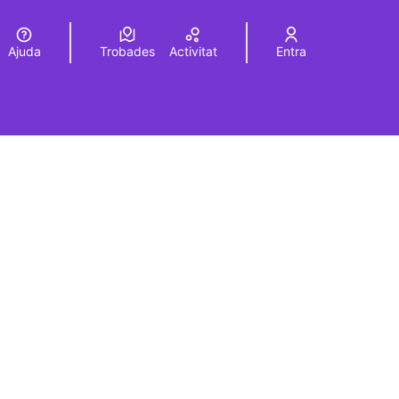
Ajuda
Trobades
Activitat
Entra
Elegir el idioma
Choose language
rols de recursos