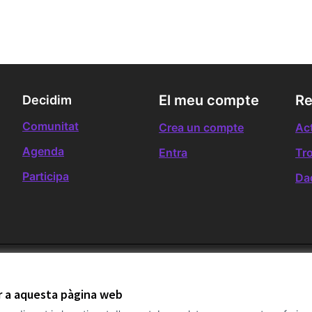
El meu compte
Re
Decidim
Comunitat
Crea un compte
Act
Agenda
Entra
Tr
Participa
Da
ir a aquesta pàgina web