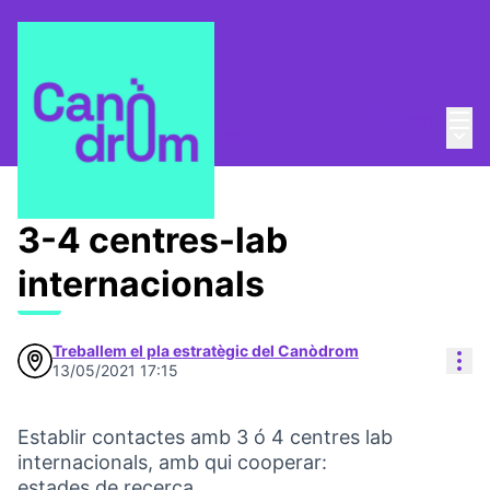
Menú
Entra
Menú 
Pla Estratègic
/
Propuestas
3-4 centres-lab
internacionals
Treballem el pla estratègic del Canòdrom
Con
13/05/2021 17:15
Establir contactes amb 3 ó 4 centres lab
internacionals, amb qui cooperar:
estades de recerca