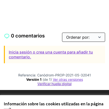
0 comentarios
Inicia sesión o crea una cuenta para añadir tu
comentario.
Referencia: Canòdrom-PROP-2021-05-32041
Versión 1
(de 1)
ver otras versiones
Verificar huella digital
Términos y condiciones de uso
Configuración de cookies
Información sobre las cookies utilizadas en la página
Comunitat Canòdrom en Facebook
(Link extern)
Comunitat Canòdrom en Instagram
(Link extern)
Comunitat Canòdrom en YouTube
(Link extern)
Castellano