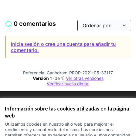
0 comentarios
Inicia sesión o crea una cuenta para añadir tu
comentario.
Referencia: Canòdrom-PROP-2021-05-32117
Versión 1
(de 1)
ver otras versiones
Verificar huella digital
Términos y condiciones de uso
Configuración de cookies
Información sobre las cookies utilizadas en la página
Comunitat Canòdrom en Facebook
(Link extern)
Comunitat Canòdrom en Instagram
(Link extern)
Comunitat Canòdrom en YouTube
(Link extern)
web
Castellano
Triar la llengua
Elegir el idioma
Choose language
Utilizamos cookies en nuestro sitio web para mejorar el
rendimiento y el contenido del mismo. Las cookies nos
permiten ofrecer una experiencia de usuario y unos contenidos