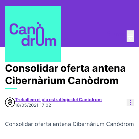
Menú
Entra
Menú 
Pla Estratègic
/
Propuestas
Consolidar oferta antena
Cibernàrium Canòdrom
Treballem el pla estratègic del Canòdrom
Con
18/05/2021 17:02
Consolidar oferta antena Cibernàrium Canòdrom