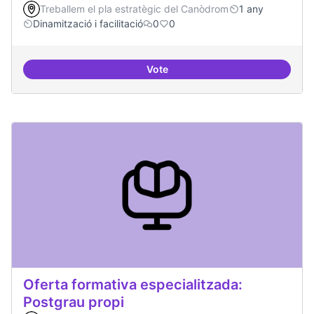
Treballem el pla estratègic del Canòdrom
1 any
Dinamització i facilitació
0
0
Vote
Relatoria col·laborativa
Oferta formativa especialitzada:
Postgrau propi