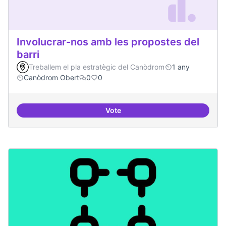
Involucrar-nos amb les propostes del
barri
Treballem el pla estratègic del Canòdrom
1 any
Canòdrom Obert
0
0
Vote
Involucrar-nos amb les propostes