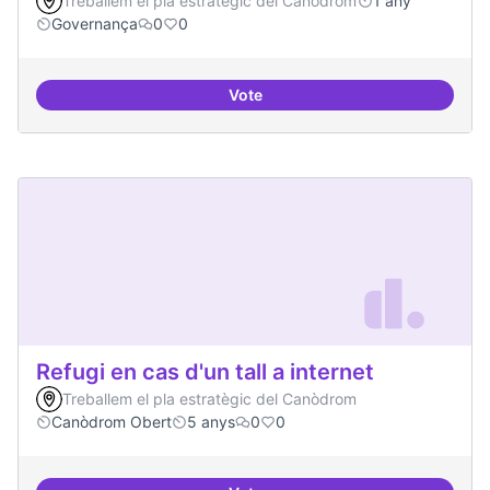
Treballem el pla estratègic del Canòdrom
1 any
Governança
0
0
Vote
Actividades vinculadas a la gov
Refugi en cas d'un tall a internet
Treballem el pla estratègic del Canòdrom
Canòdrom Obert
5 anys
0
0