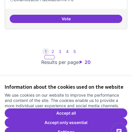
Vote
Dinamització de la participació
1
2
3
4
5
Results per page:
20
Information about the cookies used on the website
Terms of Service
We use cookies on our website to improve the performance
Cookie settings
and content of the site. The cookies enable us to provide a
Comunitat Canòdrom at Facebook
(External link)
Comunitat Canòdrom at Instagram
(External link)
Comunitat Canòdrom at YouTube
(External link)
English
more individual user experience and social media channels.
Triar la llengua
Elegir el idioma
Choose language
Accept all
Accept only essential
Settings