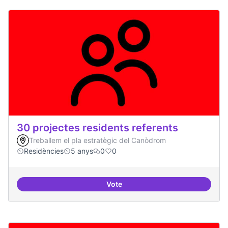
30 projectes residents referents
Treballem el pla estratègic del Canòdrom
Residències
5 anys
0
0
Vote
30 projectes residents referents