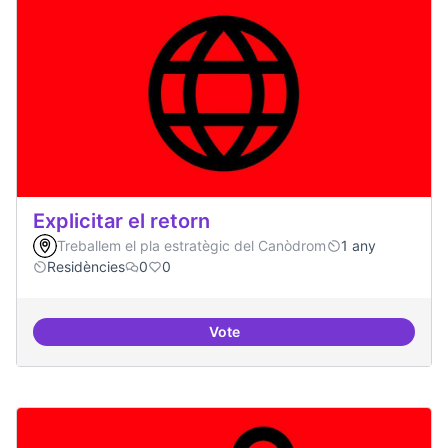
Explicitar el retorn
Treballem el pla estratègic del Canòdrom
1 any
Residències
0
0
Vote
Explicitar el retorn