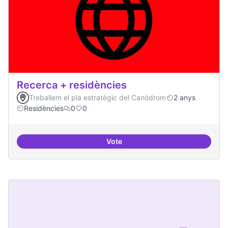
Recerca + residències
Treballem el pla estratègic del Canòdrom
2 anys
Residències
0
0
Vote
Recerca + residències