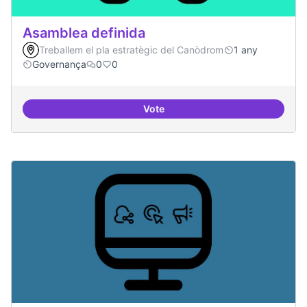
Asamblea definida
Treballem el pla estratègic del Canòdrom
1 any
Governança
0
0
Vote
Asamblea definida