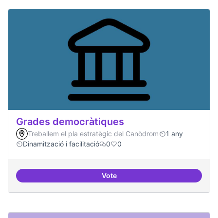
Grades democràtiques
Treballem el pla estratègic del Canòdrom
1 any
Dinamització i facilitació
0
0
Vote
Grades democràtiques