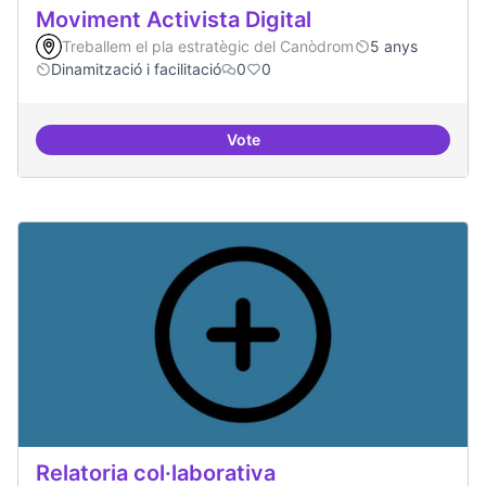
Moviment Activista Digital
Treballem el pla estratègic del Canòdrom
5 anys
Dinamització i facilitació
0
0
Vote
Moviment Activista Digital
Relatoria col·laborativa