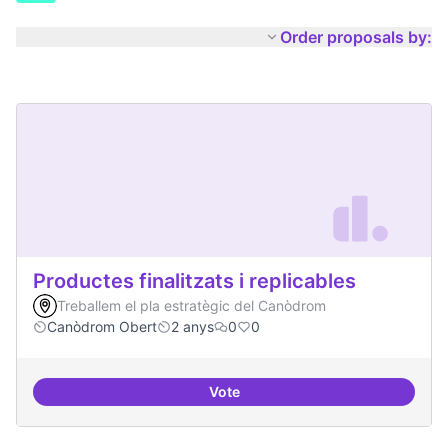
Order proposals by:
Productes finalitzats i replicables
Treballem el pla estratègic del Canòdrom
Canòdrom Obert
2 anys
0
0
Vote
Productes finalitzats i replicable