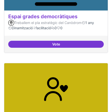
Espai grades democràtiques
Treballem el pla estratègic del Canòdrom
1 any
Dinamització i facilitació
0
0
Vote
Espai grades democràtiques