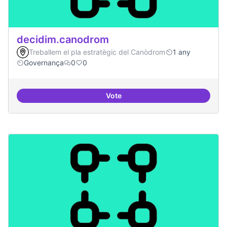
decidim.canodrom
Treballem el pla estratègic del Canòdrom
1 any
Governança
0
0
Vote
decidim.canodrom