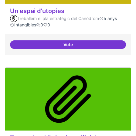
Un espai d'utopies
Treballem el pla estratègic del Canòdrom
5 anys
Intangibles
0
0
Vote
Un espai d'utopies