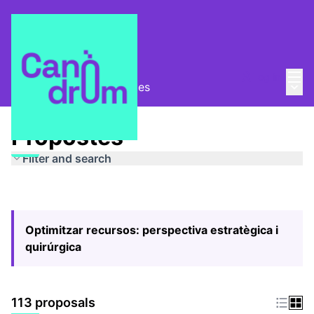
Mai
Log in
Main
Pla Estratègic
/
Propostes
Propostes
Filter and search
Optimitzar recursos: perspectiva estratègica i
quirúrgica
113 proposals