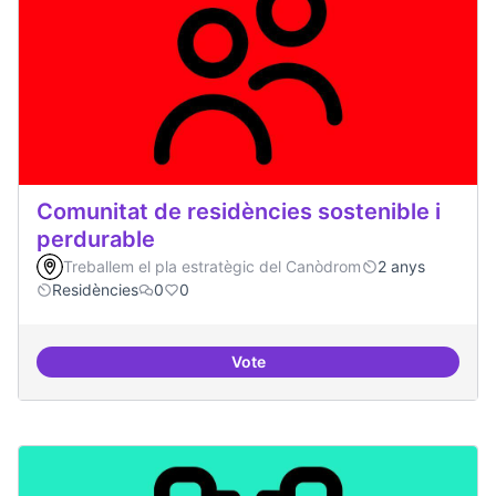
Comunitat de residències sostenible i
perdurable
Treballem el pla estratègic del Canòdrom
2 anys
Residències
0
0
Vote
Comunitat de r