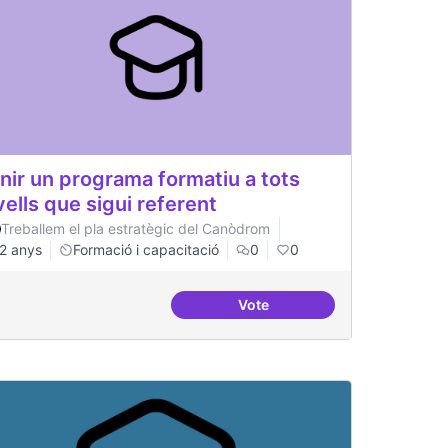
nir un programa formatiu a tots
vells que sigui referent
Treballem el pla estratègic del Canòdrom
2 anys
Formació i capacitació
0
0
Vote
ificial
Tenir un programa formatiu a 