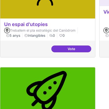
Vi
Un espai d'utopies
Treballem el pla estratègic del Canòdrom
5 anys
Intangibles
0
0
Vote
Un espai d'utopies