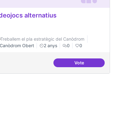
deojocs alternatius
Treballem el pla estratègic del Canòdrom
Canòdrom Obert
2 anys
0
0
Vote
Videojocs alternatius