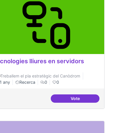
cnologies lliures en servidors
Treballem el pla estratègic del Canòdrom
1 any
Recerca
0
0
Vote
digital per evitar la repressió
Tecnologies lliures en servi