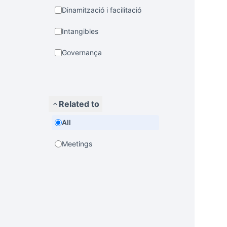
Dinamització i facilitació
Intangibles
Governança
Related to
All
Meetings