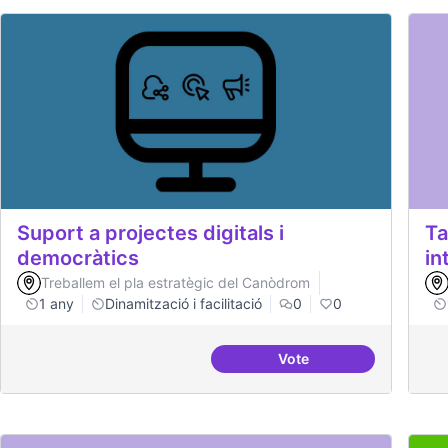
Suport a projectes digitals i
Ta
democràtics
in
Treballem el pla estratègic del Canòdrom
1 any
Dinamització i facilitació
0
0
Vote
Suport a projectes digi