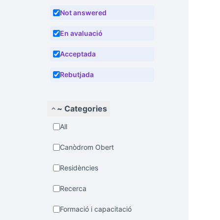
Not answered
En avaluació
Acceptada
Rebutjada
~ Categories
All
Canòdrom Obert
Residències
Recerca
Formació i capacitació