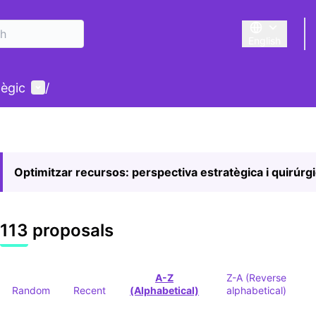
English
Triar la llengu
User menu
tègic
/
Optimitzar recursos: perspectiva estratègica i quirúrg
113 proposals
A-Z
Z-A (Reverse
Random
Recent
(Alphabetical)
alphabetical)