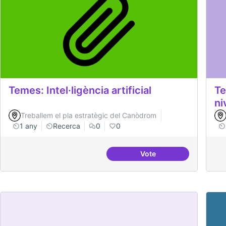
Temes: Intel·ligència artificial
Te
ni
Treballem el pla estratègic del Canòdrom
1 any
Recerca
0
0
Vote
Temes: Intel·ligència art