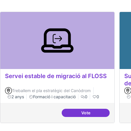
Servei estable de migració al FLOSS
Su
de
Treballem el pla estratègic del Canòdrom
2 anys
Formació i capacitació
0
0
Vote
Servei estable de migr