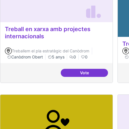
Treball en xarxa amb projectes
internacionals
Tr
Treballem el pla estratègic del Canòdrom
Canòdrom Obert
5 anys
0
0
Vote
Treball en xarxa amb p