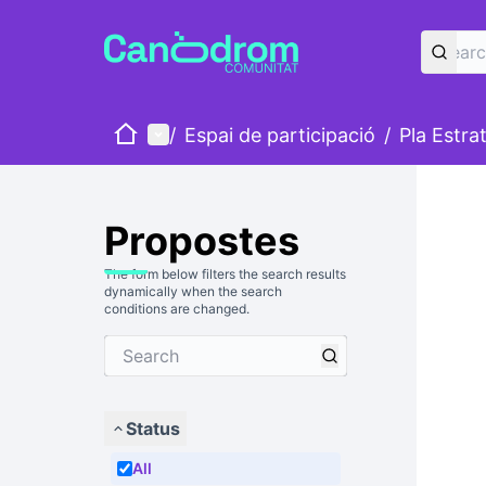
Home
Main menu
/
Espai de participació
/
Pla Estra
Propostes
The form below filters the search results
dynamically when the search
conditions are changed.
Status
All