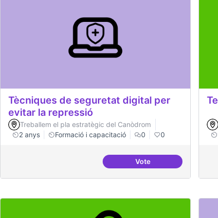
Tècniques de seguretat digital per
Te
evitar la repressió
Treballem el pla estratègic del Canòdrom
2 anys
Formació i capacitació
0
0
Vote
Tècniques de seguretat 