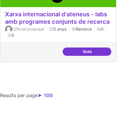
Xarxa internacional d'ateneus - labs
amb programes conjunts de recerca
Official proposal
5 anys
Recerca
0
0
Vote
Xarxa internacional d'
Results per page:
100