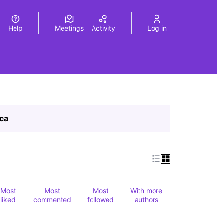
Help
Meetings
Activity
Log in
a
Elegir el idioma
Choose language
ica
Most
Most
Most
With more
liked
commented
followed
authors