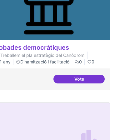
obades democràtiques
Treballem el pla estratègic del Canòdrom
1 any
Dinamització i facilitació
0
0
Vote
rojectes internacionals
Trobades democràtiques