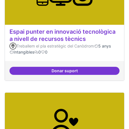
Espai punter en innovació tecnològica
a nivell de recursos tècnics
Treballem el pla estratègic del Canòdrom
5 anys
Intangibles
0
0
Donar suport
Espai punter en innovació tecnolò