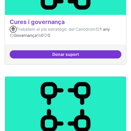
Cures i governança
Treballem el pla estratègic del Canòdrom
1 any
Governança
0
0
Donar suport
Cures i governança