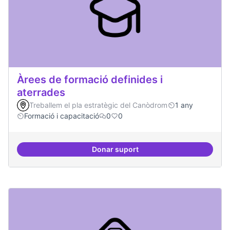
Àrees de formació definides i
aterrades
Treballem el pla estratègic del Canòdrom
1 any
Formació i capacitació
0
0
Donar suport
Àrees de formació definides i at