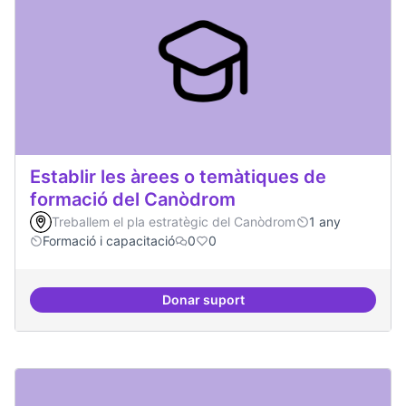
Establir les àrees o temàtiques de
formació del Canòdrom
Treballem el pla estratègic del Canòdrom
1 any
Formació i capacitació
0
0
Donar suport
Establir les àrees o temàtiques 