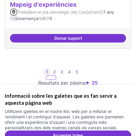
Mapeig d'experiències
Treballem el pla estratègic del Canòdrom
1 any
Governança
0
0
Donar suport
Mapeig d'experiències
1
2
3
4
5
Resultats per pàgina:
25
Informació sobre les galetes que es fan servir a
aquesta pàgina web
Utilitzem galetes en el nostre lloc web per a millorar el
Termes i condicions d'ús
rendiment i el contingut d'aquest. Les galetes ens permeten
Configuració de les galetes
oferir una experiència d'usuari i uns continguts més
Comunitat Canòdrom a Facebook
(Link externo)
Comunitat Canòdrom a Instagram
(Link externo)
Comunitat Canòdrom a YouTube
(Link externo)
Català
personalitzats des dels nostres canals de xarxes socials.
Triar la llengua
Elegir el idioma
Choose language
Acceptar totes