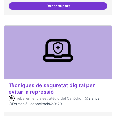
Donar suport
Oferta formativa especialitzada:
Tècniques de seguretat digital per
evitar la repressió
Treballem el pla estratègic del Canòdrom
2 anys
Formació i capacitació
0
0