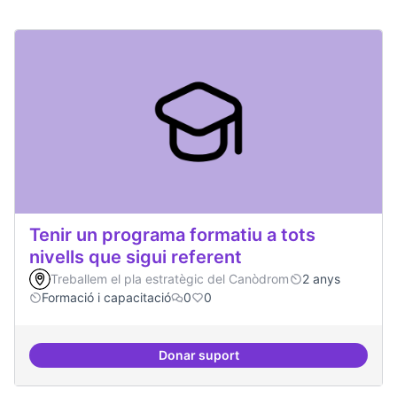
Tenir un programa formatiu a tots
nivells que sigui referent
Treballem el pla estratègic del Canòdrom
2 anys
Formació i capacitació
0
0
Donar suport
Tenir un programa formatiu a tots