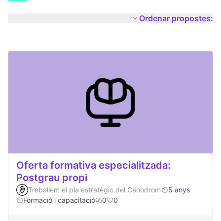
Ordenar propostes:
Oferta formativa especialitzada:
Postgrau propi
Treballem el pla estratègic del Canòdrom
5 anys
Formació i capacitació
0
0