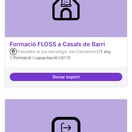
Formació FLOSS a Casals de Barri
Treballem el pla estratègic del Canòdrom
1 any
Formació i capacitació
0
0
Donar suport
Formació FLOSS a Casals de Barr