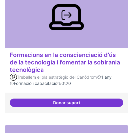
Formacions en la conscienciació d'ús
de la tecnologia i fomentar la sobirania
tecnològica
Treballem el pla estratègic del Canòdrom
1 any
Formació i capacitació
0
0
Donar suport
Formacions en la conscienciació d