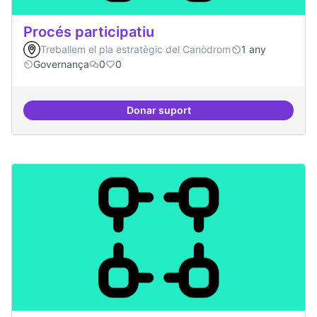
Procés participatiu
Treballem el pla estratègic del Canòdrom
1 any
Governança
0
0
Donar suport
Procés participatiu