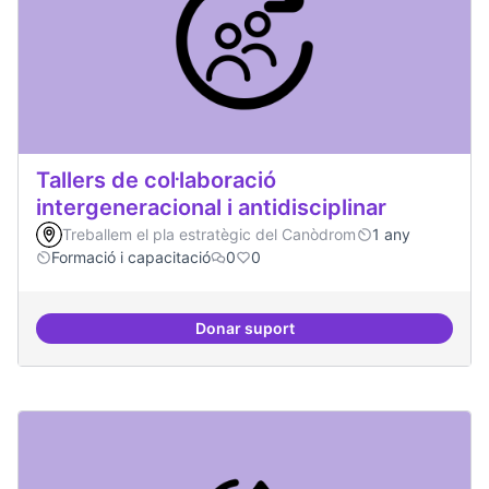
Tallers de col·laboració
intergeneracional i antidisciplinar
Treballem el pla estratègic del Canòdrom
1 any
Formació i capacitació
0
0
Donar suport
Tallers de col·laboració intergene