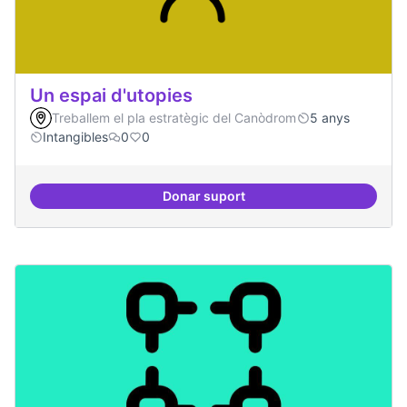
Un espai d'utopies
Treballem el pla estratègic del Canòdrom
5 anys
Intangibles
0
0
Donar suport
Un espai d'utopies