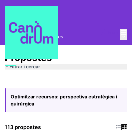
Menú
Entra
Menú 
Pla Estratègic
/
Propostes
Propostes
Filtrar i cercar
Optimitzar recursos: perspectiva estratègica i
quirúrgica
113 propostes