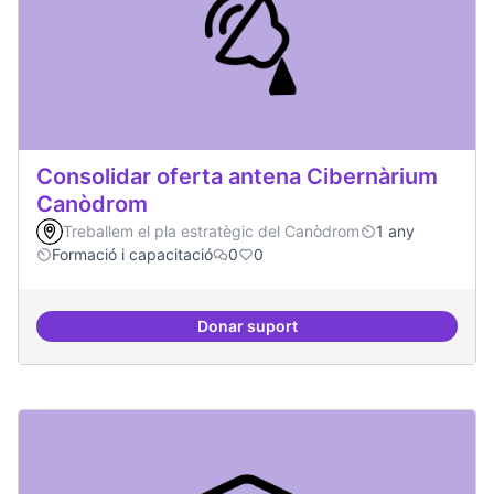
Consolidar oferta antena Cibernàrium
Canòdrom
Treballem el pla estratègic del Canòdrom
1 any
Formació i capacitació
0
0
Donar suport
Consolidar oferta antena Ciber