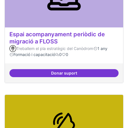
Espai acompanyament periòdic de
migració a FLOSS
Treballem el pla estratègic del Canòdrom
1 any
Formació i capacitació
0
0
Donar suport
Espai acompanyament periòdic d