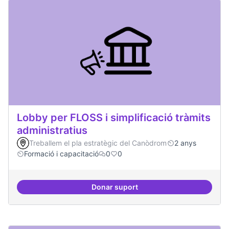
Lobby per FLOSS i simplificació tràmits
administratius
Treballem el pla estratègic del Canòdrom
2 anys
Formació i capacitació
0
0
Donar suport
Lobby per FLOSS i simplificació 