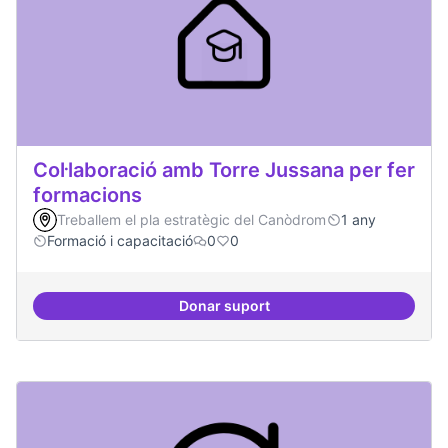
Col·laboració amb Torre Jussana per fer
formacions
Treballem el pla estratègic del Canòdrom
1 any
Formació i capacitació
0
0
Donar suport
Col·laboració amb Torre Jussana