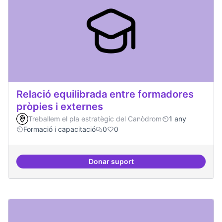
Relació equilibrada entre formadores
pròpies i externes
Treballem el pla estratègic del Canòdrom
1 any
Formació i capacitació
0
0
Donar suport
Relació equilibrada entre formad