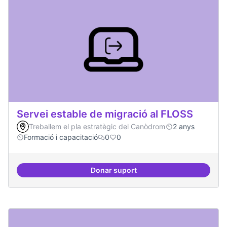
Servei estable de migració al FLOSS
Treballem el pla estratègic del Canòdrom
2 anys
Formació i capacitació
0
0
Donar suport
Servei estable de migració al FL