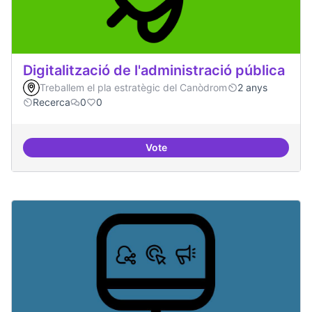
Digitalització de l'administració pública
Treballem el pla estratègic del Canòdrom
2 anys
Recerca
0
0
Vote
Digitalització de l'administració 