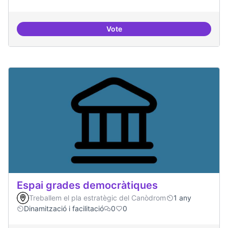
Vote
Espai acompanyament periòdic d
Espai grades democràtiques
Treballem el pla estratègic del Canòdrom
1 any
Dinamització i facilitació
0
0