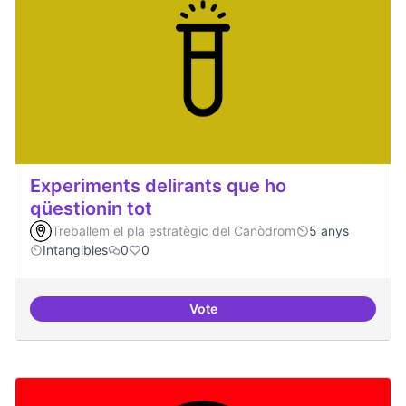
Experiments delirants que ho
qüestionin tot
Treballem el pla estratègic del Canòdrom
5 anys
Intangibles
0
0
Vote
Experiments delirants que ho qüe