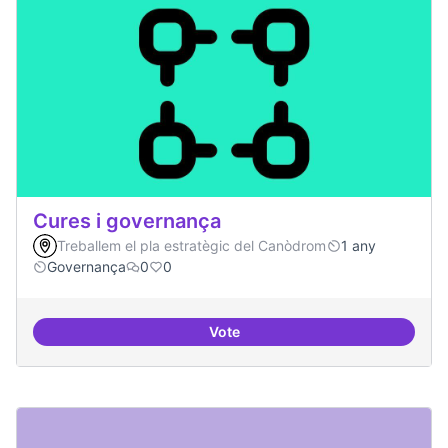
Cures i governança
Treballem el pla estratègic del Canòdrom
1 any
Governança
0
0
Vote
Cures i governança