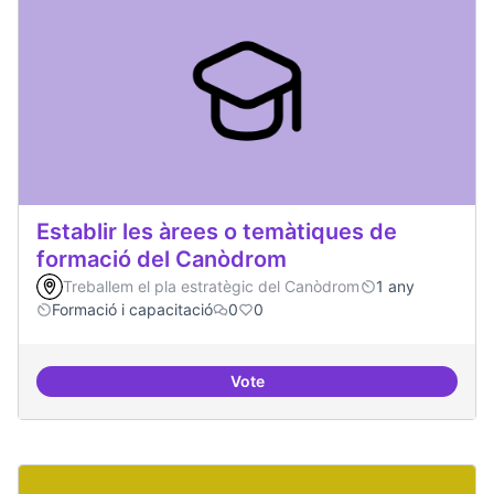
Establir les àrees o temàtiques de
formació del Canòdrom
Treballem el pla estratègic del Canòdrom
1 any
Formació i capacitació
0
0
Vote
Establir les àrees o temàtiques 