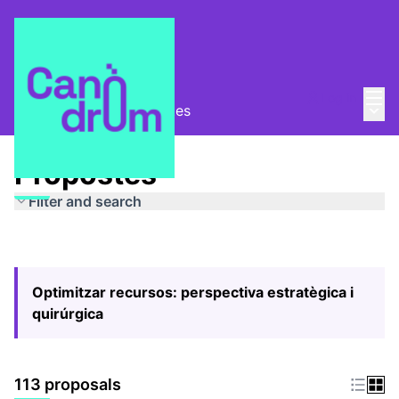
Mai
Log in
Main
Pla Estratègic
/
Propostes
Propostes
Filter and search
Optimitzar recursos: perspectiva estratègica i
quirúrgica
113 proposals