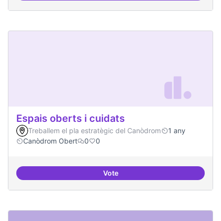
Espais oberts i cuidats
Treballem el pla estratègic del Canòdrom
1 any
Canòdrom Obert
0
0
Vote
Espais oberts i cuidats