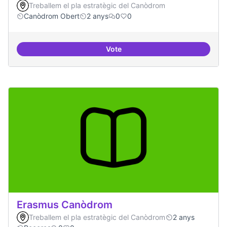
Treballem el pla estratègic del Canòdrom
Canòdrom Obert
2 anys
0
0
Vote
Drets Humans i capa digital
Erasmus Canòdrom
Treballem el pla estratègic del Canòdrom
2 anys