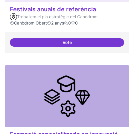
Festivals anuals de referència
Treballem el pla estratègic del Canòdrom
Canòdrom Obert
2 anys
0
0
Vote
Festivals anuals de referència