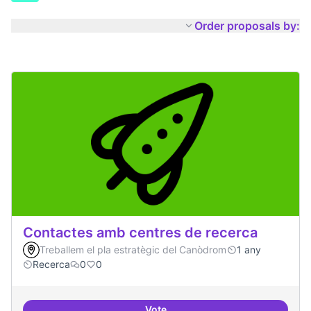
Order proposals by:
Contactes amb centres de recerca
Treballem el pla estratègic del Canòdrom
1 any
Recerca
0
0
Vote