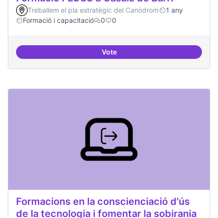
Treballem el pla estratègic del Canòdrom
1 any
Formació i capacitació
0
0
Vote
Formació FLOSS a Casals de Barr
Formacions en la conscienciació d'ús
de la tecnologia i fomentar la sobirania