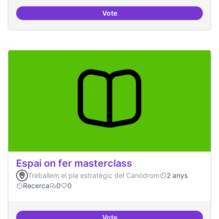
Vote
Espai grades democràtiques
Espai on fer masterclass
Treballem el pla estratègic del Canòdrom
2 anys
Recerca
0
0
Vote