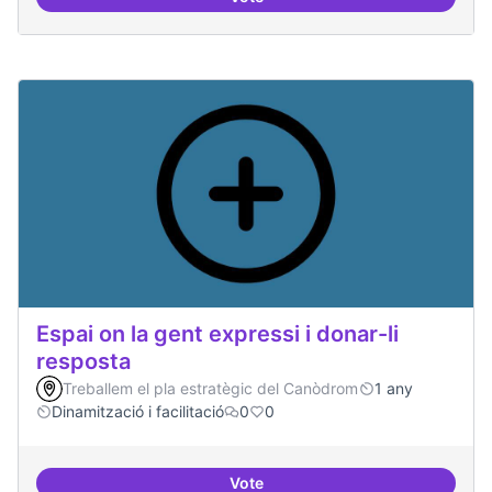
Espai on fer masterclass
Espai on la gent expressi i donar-li
resposta
Treballem el pla estratègic del Canòdrom
1 any
Dinamització i facilitació
0
0
Vote
Espai on la gent expressi i donar