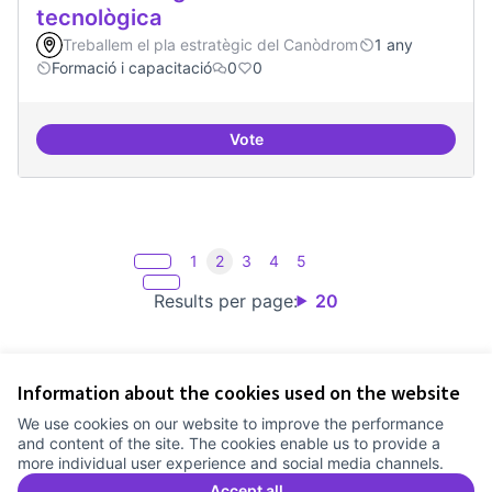
tecnològica
Treballem el pla estratègic del Canòdrom
1 any
Formació i capacitació
0
0
Vote
Formacions en la conscienciació d
1
2
3
4
5
Results per page:
20
Information about the cookies used on the website
Terms of Service
We use cookies on our website to improve the performance
Cookie settings
and content of the site. The cookies enable us to provide a
Comunitat Canòdrom at Facebook
(External link)
Comunitat Canòdrom at Instagram
(External link)
Comunitat Canòdrom at YouTube
(External link)
English
more individual user experience and social media channels.
Triar la llengua
Elegir el idioma
Choose language
Accept all