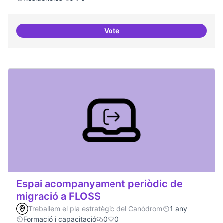
Vote
Esdeveniment/Presentació per a
Espai acompanyament periòdic de
migració a FLOSS
Treballem el pla estratègic del Canòdrom
1 any
Formació i capacitació
0
0