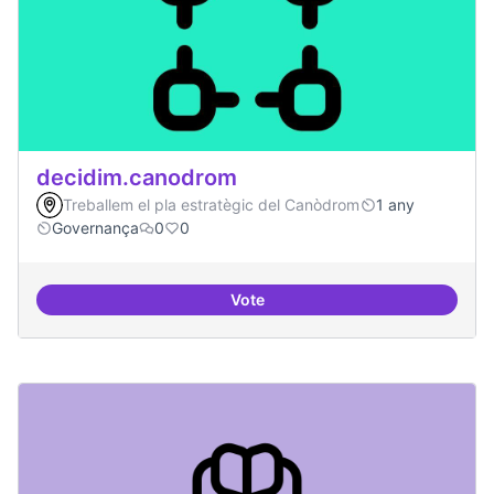
decidim.canodrom
Treballem el pla estratègic del Canòdrom
1 any
Governança
0
0
Vote
decidim.canodrom