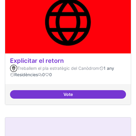
Explicitar el retorn
Treballem el pla estratègic del Canòdrom
1 any
Residències
0
0
Vote
Explicitar el retorn