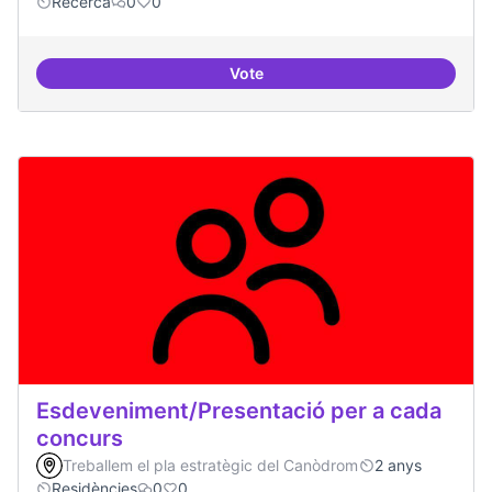
Recerca
0
0
Vote
Erasmus Canòdrom
Esdeveniment/Presentació per a cada
concurs
Treballem el pla estratègic del Canòdrom
2 anys
Residències
0
0