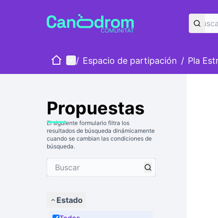
Inicio
Menú principal
/
Espacio de partipación
/
Pla Est
Propuestas
El siguiente formulario filtra los
resultados de búsqueda dinámicamente
cuando se cambian las condiciones de
búsqueda.
Estado
Todos