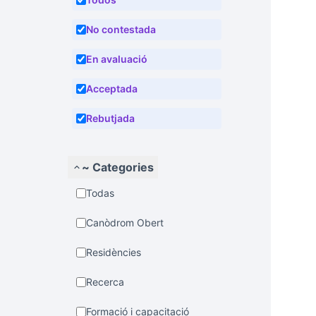
No contestada
En avaluació
Acceptada
Rebutjada
~ Categories
Todas
Canòdrom Obert
Residències
Recerca
Formació i capacitació