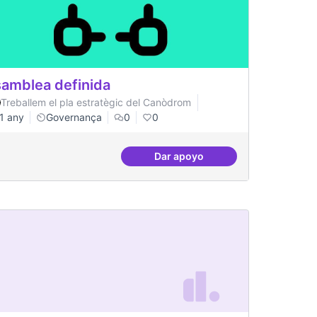
amblea definida
Treballem el pla estratègic del Canòdrom
1 any
Governança
0
0
Dar apoyo
rom
Asamblea definida