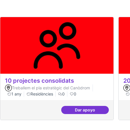
10 projectes consolidats
20
Treballem el pla estratègic del Canòdrom
1 any
Residències
0
0
Dar apoyo
10 projectes consolida