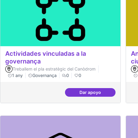
Actividades vinculadas a la
An
governança
ci
Treballem el pla estratègic del Canòdrom
1 any
Governança
0
0
Dar apoyo
Actividades vinculadas