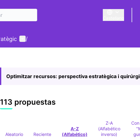
Castellano
Triar la llengua
E
Menú de usuario
ratègic
/
Optimitzar recursos: perspectiva estratègica i quirúrg
113 propuestas
Z-A
Con
A-Z
(Alfabético
"
Aleatorio
Reciente
(Alfabético)
inverso)
gu