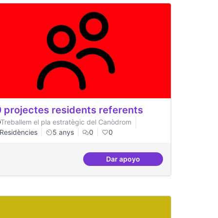
 projectes residents referents
Treballem el pla estratègic del Canòdrom
Residències
5 anys
0
0
Dar apoyo
acionals
30 projectes residents refer