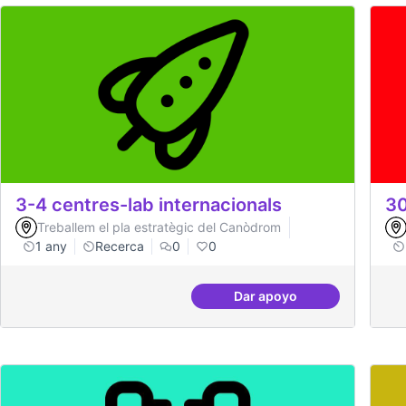
3-4 centres-lab internacionals
30
Treballem el pla estratègic del Canòdrom
1 any
Recerca
0
0
Dar apoyo
3-4 centres-lab intern