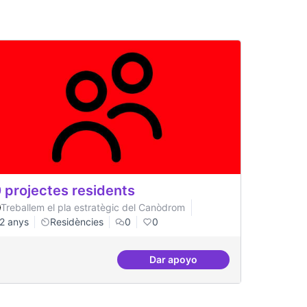
 projectes residents
Treballem el pla estratègic del Canòdrom
2 anys
Residències
0
0
Dar apoyo
ts
20 projectes residents