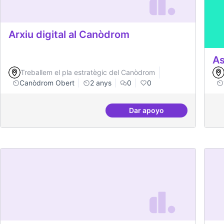
Arxiu digital al Canòdrom
As
Treballem el pla estratègic del Canòdrom
Canòdrom Obert
2 anys
0
0
Dar apoyo
Arxiu digital al Canòd