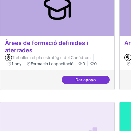
Àrees de formació definides i
Ar
aterrades
Treballem el pla estratègic del Canòdrom
1 any
Formació i capacitació
0
0
Dar apoyo
Àrees de formació defi