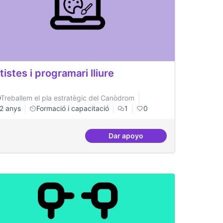
tistes i programari lliure
Treballem el pla estratègic del Canòdrom
2 anys
Formació i capacitació
1
0
Dar apoyo
nides i aterrades
Artistes i programari lliure