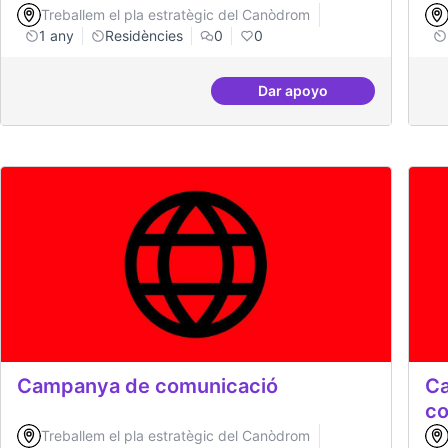
Treballem el pla estratègic del Canòdrom
1 any
Residències
0
0
Dar apoyo
BBDD treballada i sòlid
Campanya de comunicació
Ca
co
Treballem el pla estratègic del Canòdrom