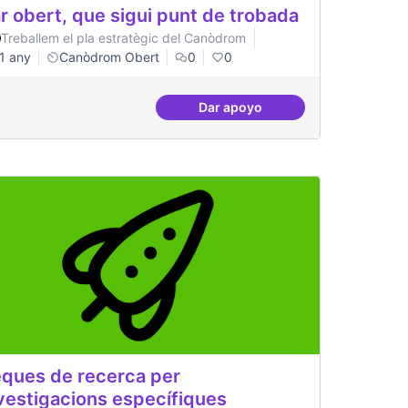
r obert, que sigui punt de trobada
Treballem el pla estratègic del Canòdrom
1 any
Canòdrom Obert
0
0
Dar apoyo
Bar obert, que sigui punt de
ques de recerca per
vestigacions específiques