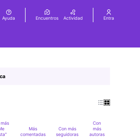
Ayuda
Encuentros
Actividad
Entra
legir el idioma
Choose language
ica
 más
Con
Me
Más
Con más
más
sta"
comentadas
seguidoras
autoras