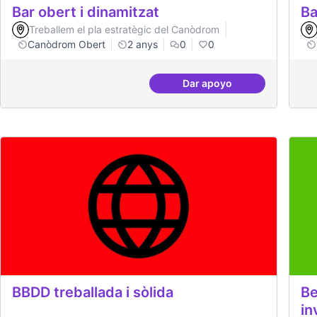
Bar obert i dinamitzat
Ba
Treballem el pla estratègic del Canòdrom
Canòdrom Obert
2 anys
0
0
Dar apoyo
Bar obert i dinamitzat
BBDD treballada i sòlida
Be
in