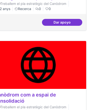
Treballem el pla estratègic del Canòdrom
2 anys
Recerca
0
0
Dar apoyo
a
Beques de recerca per inves
nòdrom com a espai de
nsolidació
Treballem el pla estratègic del Canòdrom