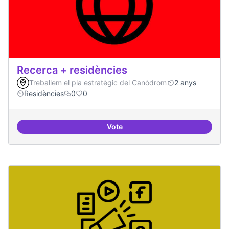
Recerca + residències
Treballem el pla estratègic del Canòdrom
2 anys
Residències
0
0
Vote
Recerca + residències