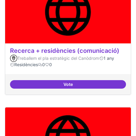
Recerca + residències (comunicació)
Treballem el pla estratègic del Canòdrom
1 any
Residències
0
0
Vote
Recerca + residències (comunica