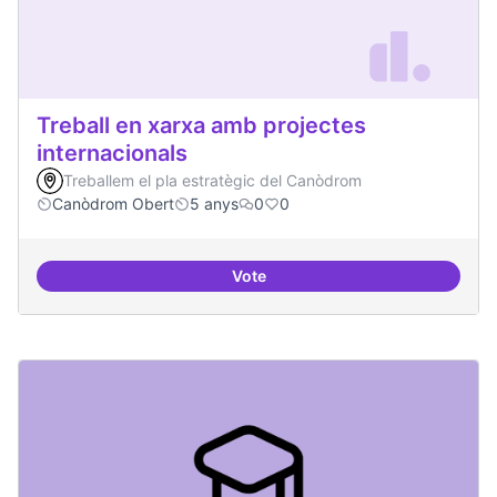
Treball en xarxa amb projectes
internacionals
Treballem el pla estratègic del Canòdrom
Canòdrom Obert
5 anys
0
0
Vote
Treball en xarxa amb projectes i