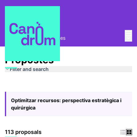
Mai
Log in
Main
Pla Estratègic
/
Propostes
Propostes
Filter and search
Optimitzar recursos: perspectiva estratègica i
quirúrgica
113 proposals