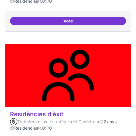
Residències
0
0
Vote
Residències i governança
Residències d'èxit
Treballem el pla estratègic del Canòdrom
2 anys
Residències
0
0