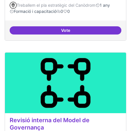
Treballem el pla estratègic del Canòdrom
1 any
Formació i capacitació
0
0
Vote
Sensibilització FLOSS
Revisió interna del Model de
Governança