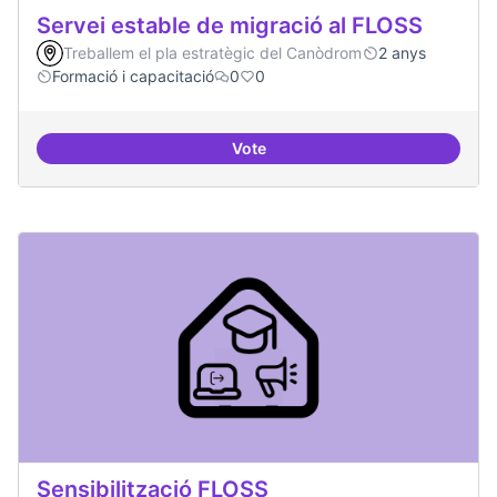
Servei estable de migració al FLOSS
Treballem el pla estratègic del Canòdrom
2 anys
Formació i capacitació
0
0
Vote
Servei estable de migració al FL
Sensibilització FLOSS