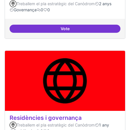
Treballem el pla estratègic del Canòdrom
2 anys
Governança
0
0
Vote
Revisió interna del Model de Go
Residències i governança
Treballem el pla estratègic del Canòdrom
1 any