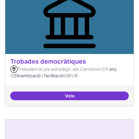
Trobades democràtiques
Treballem el pla estratègic del Canòdrom
1 any
Dinamització i facilitació
0
0
Vote
Trobades democràtiques