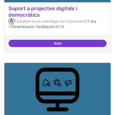
Suport a projectes digitals i
democràtics
Treballem el pla estratègic del Canòdrom
1 any
Dinamització i facilitació
0
0
Vote
Suport a projectes digitals i dem