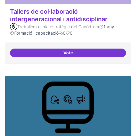
Tallers de col·laboració
intergeneracional i antidisciplinar
Treballem el pla estratègic del Canòdrom
1 any
Formació i capacitació
0
0
Vote
Tallers de col·laboració intergene