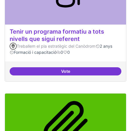
Tenir un programa formatiu a tots
nivells que sigui referent
Treballem el pla estratègic del Canòdrom
2 anys
Formació i capacitació
0
0
Vote
Tenir un programa formatiu a tots