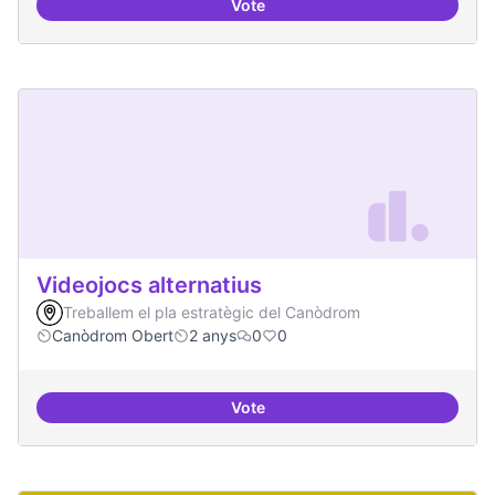
Vote
Xarxa internacional d'ateneus -
Videojocs alternatius
Treballem el pla estratègic del Canòdrom
Canòdrom Obert
2 anys
0
0
Vote
Videojocs alternatius