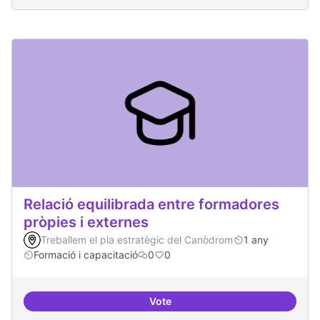
Relació equilibrada entre formadores
pròpies i externes
Treballem el pla estratègic del Canòdrom
1 any
Formació i capacitació
0
0
Vote
Relació equilibrada entre formad