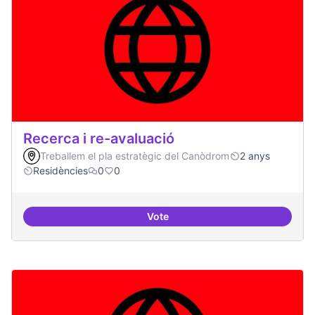
Recerca i re-avaluació
Treballem el pla estratègic del Canòdrom
2 anys
Residències
0
0
Vote
Recerca i re-avaluació