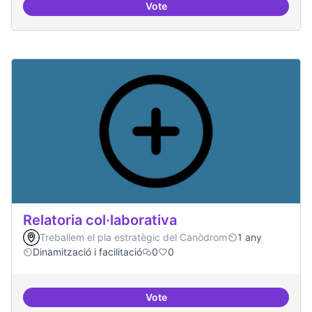
Vote
Repositori de coneixement
Relatoria col·laborativa
Treballem el pla estratègic del Canòdrom
1 any
Dinamització i facilitació
0
0
Vote
Relatoria col·laborativa