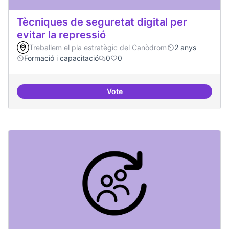
Tècniques de seguretat digital per
evitar la repressió
Treballem el pla estratègic del Canòdrom
2 anys
Formació i capacitació
0
0
Vote
Tècniques de seguretat digital per