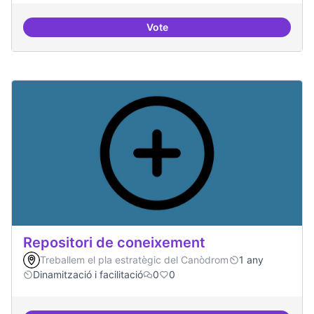
Vote
Residències d'èxit
Repositori de coneixement
Treballem el pla estratègic del Canòdrom
1 any
Dinamització i facilitació
0
0