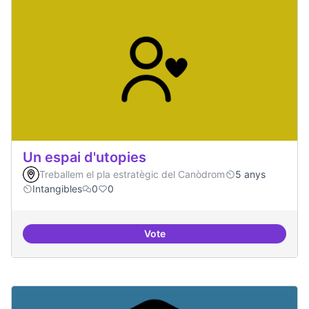
Un espai d'utopies
Treballem el pla estratègic del Canòdrom
5 anys
Intangibles
0
0
Vote
Un espai d'utopies