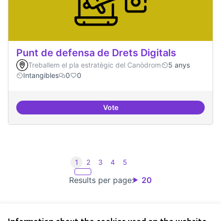
Punt de defensa de Drets Digitals
Treballem el pla estratègic del Canòdrom
5 anys
Intangibles
0
0
Vote
Punt de defensa de Drets Digitals
1
2
3
4
5
Results per page:
20