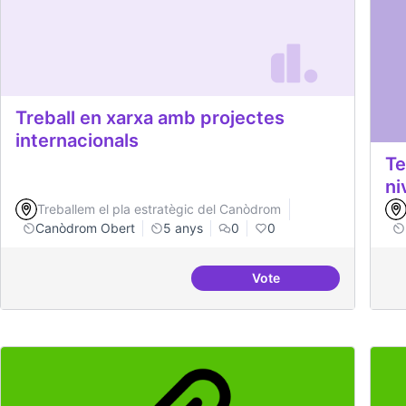
Treball en xarxa amb projectes
internacionals
Te
ni
Treballem el pla estratègic del Canòdrom
Canòdrom Obert
5 anys
0
0
Vote
Treball en xarxa amb p