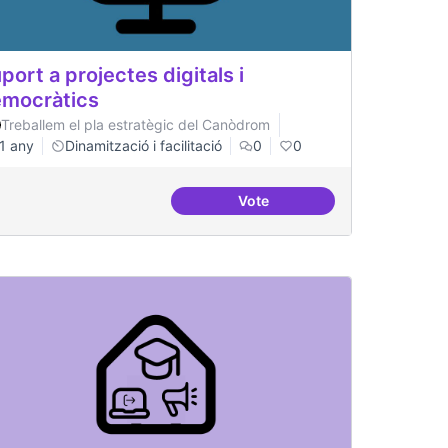
port a projectes digitals i
mocràtics
Treballem el pla estratègic del Canòdrom
1 any
Dinamització i facilitació
0
0
Vote
tals i democràtics
Suport a projectes digitals i