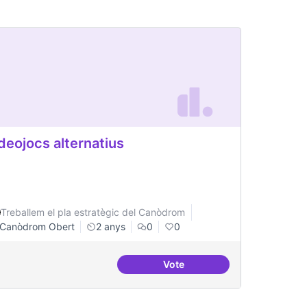
deojocs alternatius
Treballem el pla estratègic del Canòdrom
Canòdrom Obert
2 anys
0
0
Vote
ateneus - labs amb programes conjunts de recerca
Videojocs alternatius