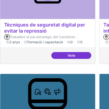
Tècniques de seguretat digital per
Ta
evitar la repressió
in
Treballem el pla estratègic del Canòdrom
2 anys
Formació i capacitació
0
0
Vote
Tècniques de seguretat 