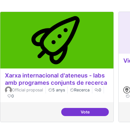
Vi
Xarxa internacional d'ateneus - labs
amb programes conjunts de recerca
Official proposal
5 anys
Recerca
0
0
Vote
Xarxa internacional d'