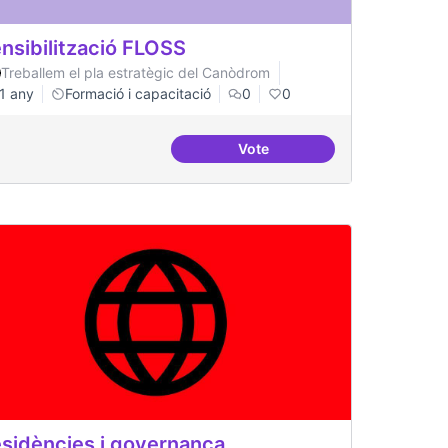
nsibilització FLOSS
Treballem el pla estratègic del Canòdrom
1 any
Formació i capacitació
0
0
Vote
ació al FLOSS
Sensibilització FLOSS
sidències i governança