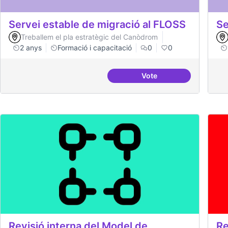
Servei estable de migració al FLOSS
Se
Treballem el pla estratègic del Canòdrom
2 anys
Formació i capacitació
0
0
Vote
Servei estable de migr
Revisió interna del Model de
Re