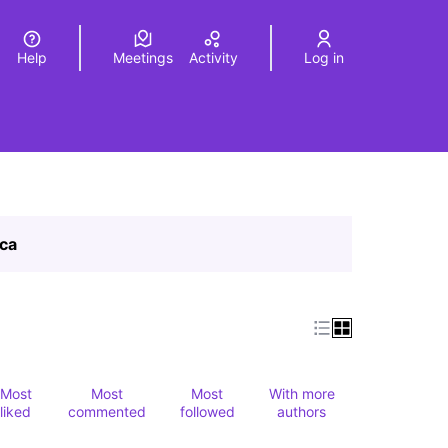
Help
Meetings
Activity
Log in
a
Elegir el idioma
Choose language
ica
Most
Most
Most
With more
liked
commented
followed
authors