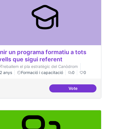
nir un programa formatiu a tots
vells que sigui referent
Treballem el pla estratègic del Canòdrom
2 anys
Formació i capacitació
0
0
Vote
rojectes internacionals
Tenir un programa formatiu a 