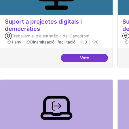
Suport a projectes digitals i
Su
democràtics
de
Treballem el pla estratègic del Canòdrom
1 any
Dinamització i facilitació
0
0
Vote
Suport a projectes digi