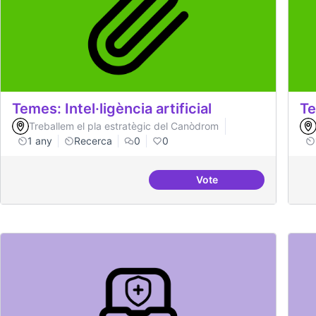
Temes: Intel·ligència artificial
Te
Treballem el pla estratègic del Canòdrom
1 any
Recerca
0
0
Vote
Temes: Intel·ligència art