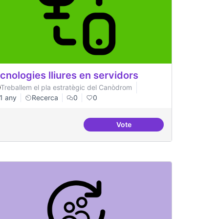
cnologies lliures en servidors
Treballem el pla estratègic del Canòdrom
1 any
Recerca
0
0
Vote
ificial
Tecnologies lliures en servi