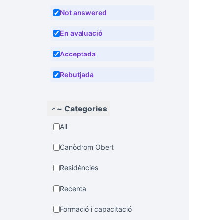
Not answered
En avaluació
Acceptada
Rebutjada
~ Categories
All
Canòdrom Obert
Residències
Recerca
Formació i capacitació