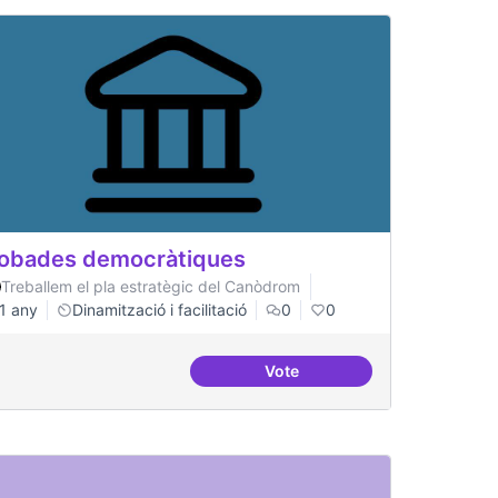
obades democràtiques
Treballem el pla estratègic del Canòdrom
1 any
Dinamització i facilitació
0
0
Vote
Trobades democràtiques