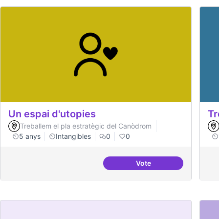
Un espai d'utopies
Tr
Treballem el pla estratègic del Canòdrom
5 anys
Intangibles
0
0
Vote
Un espai d'utopies