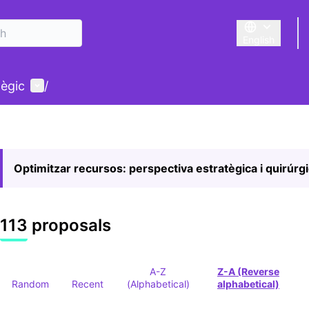
English
Triar la llengu
User menu
tègic
/
Optimitzar recursos: perspectiva estratègica i quirúrg
113 proposals
A-Z
Z-A (Reverse
Random
Recent
(Alphabetical)
alphabetical)