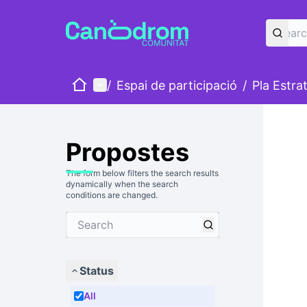
Home
Main menu
/
Espai de participació
/
Pla Estra
Propostes
The form below filters the search results
dynamically when the search
conditions are changed.
Status
All