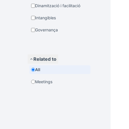
Dinamització i facilitació
Intangibles
Governança
Related to
All
Meetings