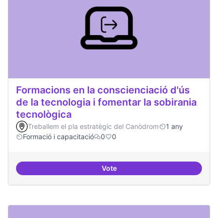
Formacions en la conscienciació d'ús
de la tecnologia i fomentar la sobirania
tecnològica
Treballem el pla estratègic del Canòdrom
1 any
Formació i capacitació
0
0
Vote
Formacions en la conscienciació d