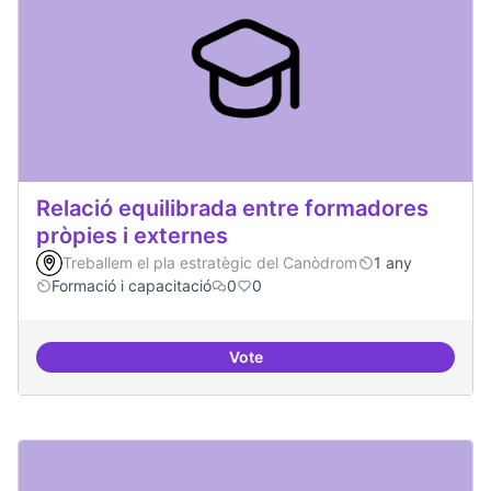
Relació equilibrada entre formadores
pròpies i externes
Treballem el pla estratègic del Canòdrom
1 any
Formació i capacitació
0
0
Vote
Relació equilibrada entre formad