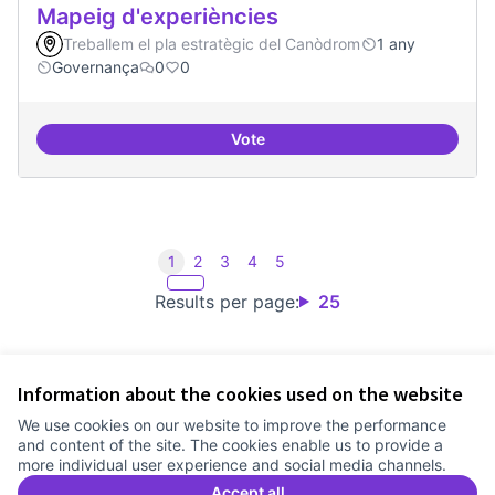
Mapeig d'experiències
Treballem el pla estratègic del Canòdrom
1 any
Governança
0
0
Vote
Mapeig d'experiències
1
2
3
4
5
Results per page:
25
Information about the cookies used on the website
Terms of Service
We use cookies on our website to improve the performance
Cookie settings
and content of the site. The cookies enable us to provide a
Comunitat Canòdrom at Facebook
(External link)
Comunitat Canòdrom at Instagram
(External link)
Comunitat Canòdrom at YouTube
(External link)
English
more individual user experience and social media channels.
Triar la llengua
Elegir el idioma
Choose language
Accept all