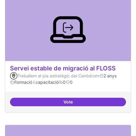
Servei estable de migració al FLOSS
Treballem el pla estratègic del Canòdrom
2 anys
Formació i capacitació
0
0
Vote
Servei estable de migració al FL