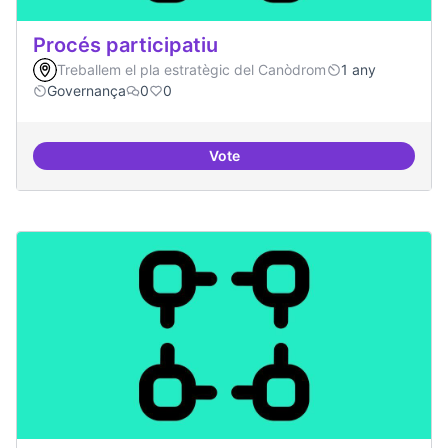
Procés participatiu
Treballem el pla estratègic del Canòdrom
1 any
Governança
0
0
Vote
Procés participatiu