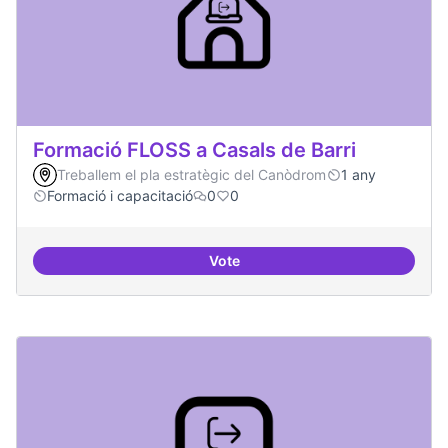
Formació FLOSS a Casals de Barri
Treballem el pla estratègic del Canòdrom
1 any
Formació i capacitació
0
0
Vote
Formació FLOSS a Casals de Barr