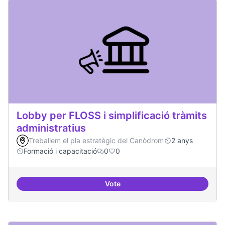
Lobby per FLOSS i simplificació tràmits
administratius
Treballem el pla estratègic del Canòdrom
2 anys
Formació i capacitació
0
0
Vote
Lobby per FLOSS i simplificació 