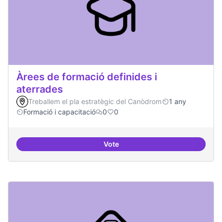
Àrees de formació definides i
aterrades
Treballem el pla estratègic del Canòdrom
1 any
Formació i capacitació
0
0
Vote
Àrees de formació definides i at