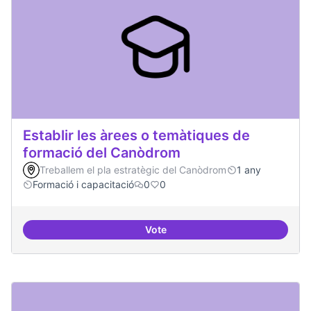
Establir les àrees o temàtiques de
formació del Canòdrom
Treballem el pla estratègic del Canòdrom
1 any
Formació i capacitació
0
0
Vote
Establir les àrees o temàtiques 