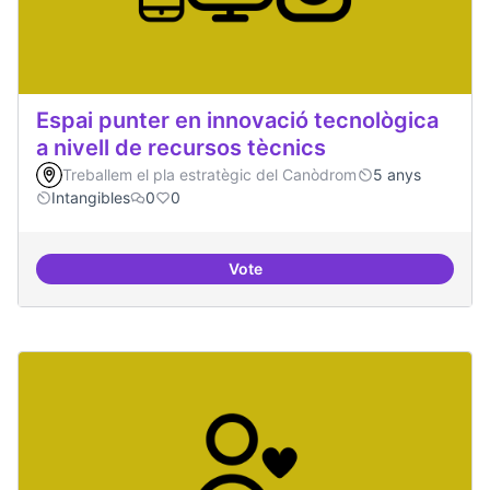
Espai punter en innovació tecnològica
a nivell de recursos tècnics
Treballem el pla estratègic del Canòdrom
5 anys
Intangibles
0
0
Vote
Espai punter en innovació tecnolò