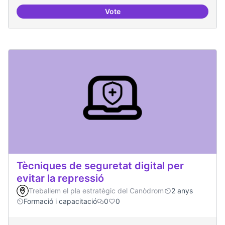
Vote
Oferta formativa especialitzada:
Tècniques de seguretat digital per
evitar la repressió
Treballem el pla estratègic del Canòdrom
2 anys
Formació i capacitació
0
0