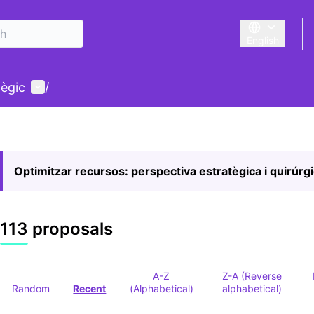
English
Triar la llengu
User menu
tègic
/
Optimitzar recursos: perspectiva estratègica i quirúrg
113 proposals
A-Z
Z-A (Reverse
Random
Recent
(Alphabetical)
alphabetical)