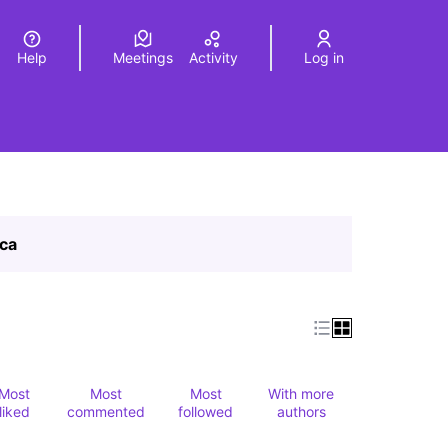
Help
Meetings
Activity
Log in
a
Elegir el idioma
Choose language
ica
Most
Most
Most
With more
liked
commented
followed
authors