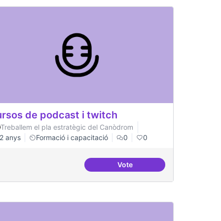
rsos de podcast i twitch
Treballem el pla estratègic del Canòdrom
2 anys
Formació i capacitació
0
0
Vote
um del postgrau
Cursos de podcast i twitch