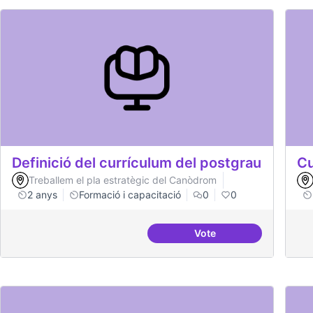
Definició del currículum del postgrau
Cu
Treballem el pla estratègic del Canòdrom
2 anys
Formació i capacitació
0
0
Vote
Definició del currícul