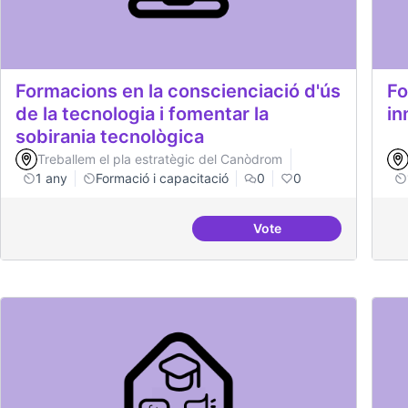
Formacions en la conscienciació d'ús
Fo
de la tecnologia i fomentar la
in
sobirania tecnològica
Treballem el pla estratègic del Canòdrom
1 any
Formació i capacitació
0
0
Vote
Formacions en la consc