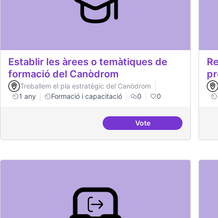
Establir les àrees o temàtiques de
Re
formació del Canòdrom
pr
Treballem el pla estratègic del Canòdrom
1 any
Formació i capacitació
0
0
Vote
Establir les àrees o t