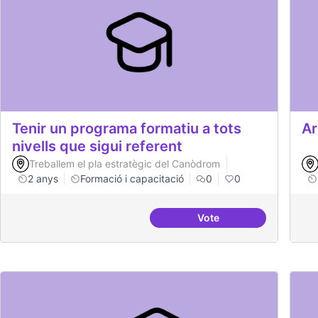
Tenir un programa formatiu a tots
Ar
nivells que sigui referent
Treballem el pla estratègic del Canòdrom
2 anys
Formació i capacitació
0
0
Vote
Tenir un programa forma