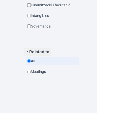
Dinamització i facilitació
Intangibles
Governança
Related to
All
Meetings