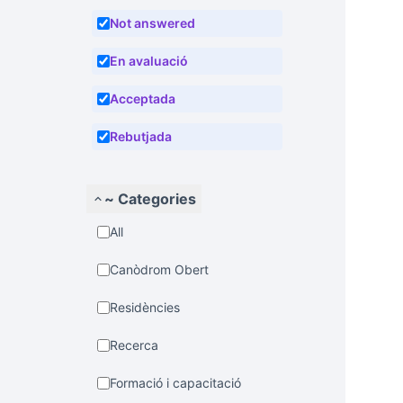
Not answered
En avaluació
Acceptada
Rebutjada
~ Categories
All
Canòdrom Obert
Residències
Recerca
Formació i capacitació