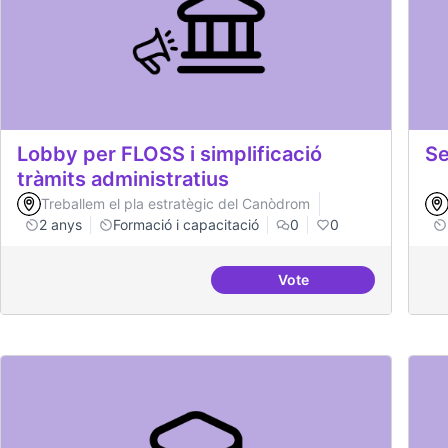
Lobby per FLOSS i simplificació
Se
tràmits administratius
Treballem el pla estratègic del Canòdrom
2 anys
Formació i capacitació
0
0
Vote
Lobby per FLOSS i simp