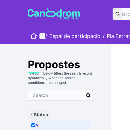
Home
Main menu
/
Espai de participació
/
Pla Estra
Propostes
The form below filters the search results
dynamically when the search
conditions are changed.
Status
All