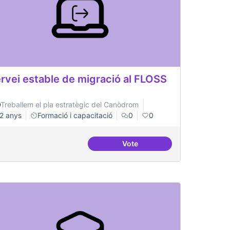
rvei estable de migració al FLOSS
Treballem el pla estratègic del Canòdrom
2 anys
Formació i capacitació
0
0
Vote
lificació tràmits administratius
Servei estable de migració a