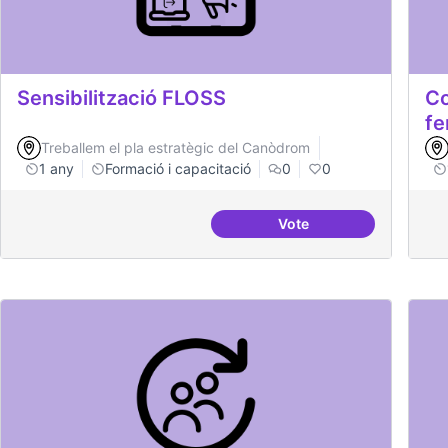
Sensibilització FLOSS
Co
fe
Treballem el pla estratègic del Canòdrom
1 any
Formació i capacitació
0
0
Vote
Sensibilització FLOSS