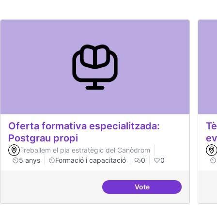
Oferta formativa especialitzada:
Tè
Postgrau propi
ev
Treballem el pla estratègic del Canòdrom
5 anys
Formació i capacitació
0
0
Vote
Oferta formativa espec