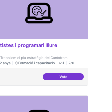
tistes i programari lliure
Treballem el pla estratègic del Canòdrom
2 anys
Formació i capacitació
1
0
Vote
tiu a tots nivells que sigui referent
Artistes i programari lliure