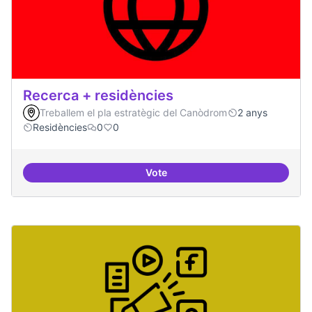
Recerca + residències
Treballem el pla estratègic del Canòdrom
2 anys
Residències
0
0
Vote
Recerca + residències