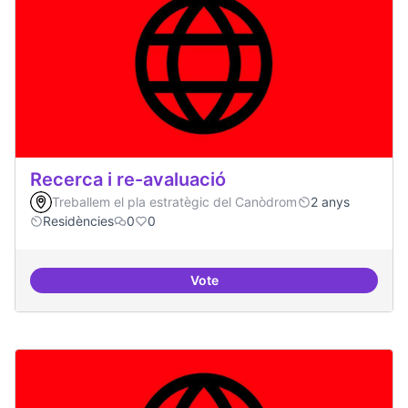
Recerca i re-avaluació
Treballem el pla estratègic del Canòdrom
2 anys
Residències
0
0
Vote
Recerca i re-avaluació