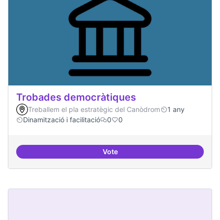
Trobades democràtiques
Treballem el pla estratègic del Canòdrom
1 any
Dinamització i facilitació
0
0
Vote
Trobades democràtiques