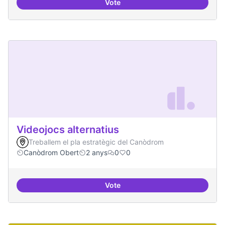
Vote
Xarxa internacional d'ateneus -
Videojocs alternatius
Treballem el pla estratègic del Canòdrom
Canòdrom Obert
2 anys
0
0
Vote
Videojocs alternatius