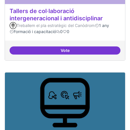
Tallers de col·laboració
intergeneracional i antidisciplinar
Treballem el pla estratègic del Canòdrom
1 any
Formació i capacitació
0
0
Vote
Tallers de col·laboració intergene