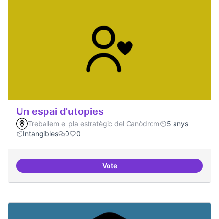
Un espai d'utopies
Treballem el pla estratègic del Canòdrom
5 anys
Intangibles
0
0
Vote
Un espai d'utopies