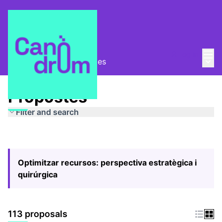
Mai
Log in
Main
Pla Estratègic
/
Propostes
Propostes
Filter and search
Optimitzar recursos: perspectiva estratègica i
quirúrgica
113 proposals