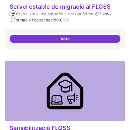
Servei estable de migració al FLOSS
Treballem el pla estratègic del Canòdrom
2 anys
Formació i capacitació
0
0
Vote
Servei estable de migració al FL
Sensibilització FLOSS