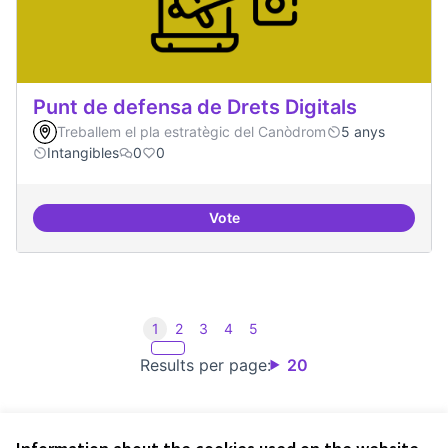
Punt de defensa de Drets Digitals
Treballem el pla estratègic del Canòdrom
5 anys
Intangibles
0
0
Vote
Punt de defensa de Drets Digitals
1
2
3
4
5
Results per page:
20