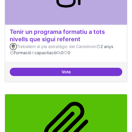
Tenir un programa formatiu a tots
nivells que sigui referent
Treballem el pla estratègic del Canòdrom
2 anys
Formació i capacitació
0
0
Vote
Tenir un programa formatiu a tots