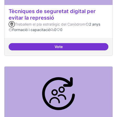
Tècniques de seguretat digital per
evitar la repressió
Treballem el pla estratègic del Canòdrom
2 anys
Formació i capacitació
0
0
Vote
Tècniques de seguretat digital per