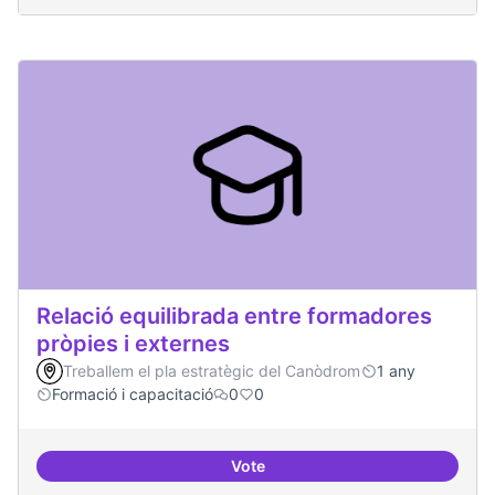
Relació equilibrada entre formadores
pròpies i externes
Treballem el pla estratègic del Canòdrom
1 any
Formació i capacitació
0
0
Vote
Relació equilibrada entre formad