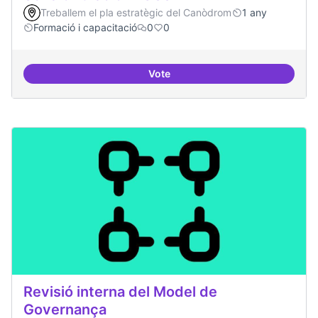
Treballem el pla estratègic del Canòdrom
1 any
Formació i capacitació
0
0
Vote
Sensibilització FLOSS
Revisió interna del Model de
Governança