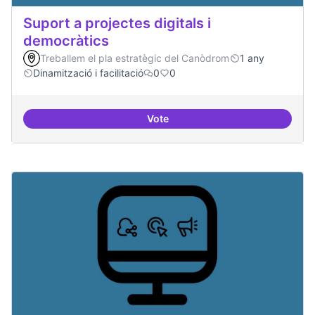
Suport a projectes digitals i
democràtics
Treballem el pla estratègic del Canòdrom
1 any
Dinamització i facilitació
0
0
Vote
Suport a projectes digitals i dem