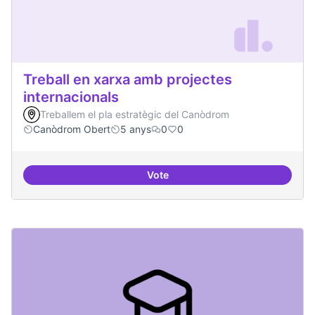
Treball en xarxa amb projectes
internacionals
Treballem el pla estratègic del Canòdrom
Canòdrom Obert
5 anys
0
0
Vote
Treball en xarxa amb projectes i