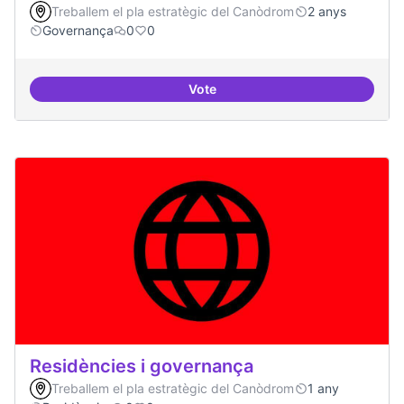
Treballem el pla estratègic del Canòdrom
2 anys
Governança
0
0
Vote
Revisió interna del Model de Go
Residències i governança
Treballem el pla estratègic del Canòdrom
1 any