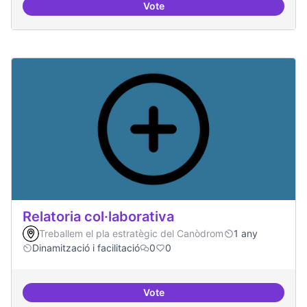
Vote
Repositori de coneixement
Relatoria col·laborativa
Treballem el pla estratègic del Canòdrom
1 any
Dinamització i facilitació
0
0
Vote
Relatoria col·laborativa