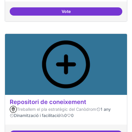
Vote
Residències d'èxit
Repositori de coneixement
Treballem el pla estratègic del Canòdrom
1 any
Dinamització i facilitació
0
0