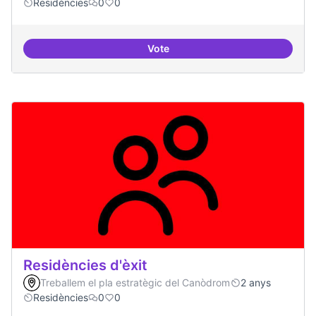
Residències
0
0
Vote
Residències i governança
Residències d'èxit
Treballem el pla estratègic del Canòdrom
2 anys
Residències
0
0