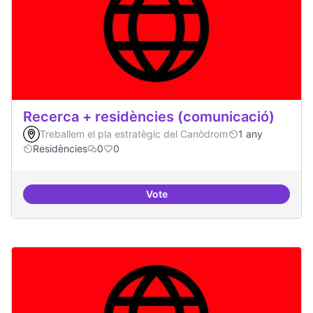
Recerca + residències (comunicació)
Treballem el pla estratègic del Canòdrom
1 any
Residències
0
0
Vote
Recerca + residències (comunica