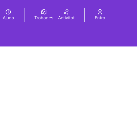
Ajuda
Trobades
Activitat
Entra
Elegir el idioma
Choose language
rols de recursos