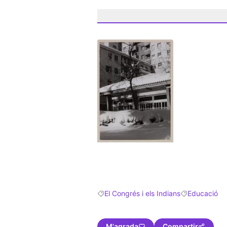
(Obrir en una pestanya nova)
El Congrés i els Indians
Educació
Resultats en filtrar per: El Congrés i els
Resultats en f
M'agrada
Compartir