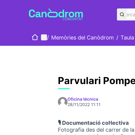
Inici
Menú principal
/
Memòries del Canòdrom
/
Taula
Parvulari Pomp
Oficina tècnica
28/11/2022 11:11
🎙️ Documentació col·lectiva
Fotografia des del carrer de l