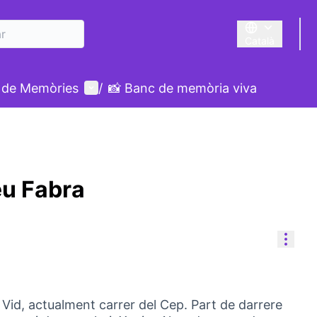
Català
Triar la llengua
Menú d'usuari
 de Memòries
/
📸 Banc de memòria viva
eu Fabra
Cont
a Vid, actualment carrer del Cep. Part de darrere