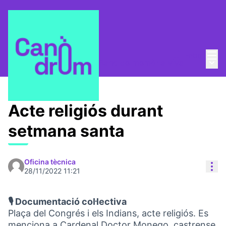
Menú
Entra
Menú 
Taula de Memòries
/
📸 Banc de memòria viva
Acte religiós durant
setmana santa
Oficina tècnica
Con
28/11/2022 11:21
🎙️ Documentació col·lectiva
Plaça del Congrés i els Indians, acte religiós. Es
menciona a Cardenal Doctor Monego, castrense