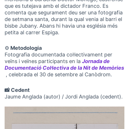
que es tutejava amb el dictador Franco. Es
comenta que segurament deu ser una fotografia
de setmana santa, durant la qual venia al barri el
bisbe Jubany. Abans hi havia una església més
petita al carrer Espiga.
⚙️
Metodologia
Fotografia documentada col·lectivament per
veïns i veïnes participants en la
Jornada de
Documentació Col·lectiva de la Nit de Memòries
, celebrada el 30 de setembre al Canòdrom.
(Obrir en una pestanya nova)
📸 Cedent
Jaume Anglada (autor) / Jordi Anglada (cedent).