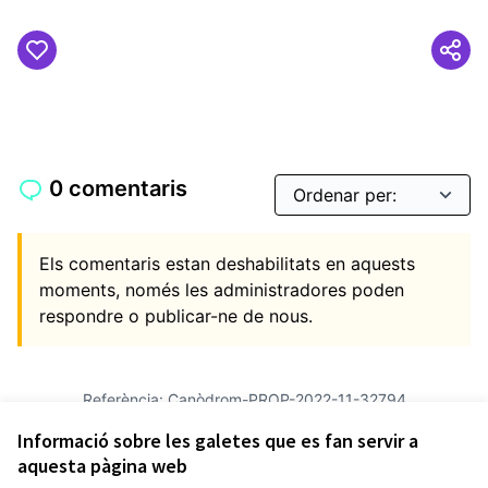
0 comentaris
Els comentaris estan deshabilitats en aquests
moments, només les administradores poden
respondre o publicar-ne de nous.
Referència: Canòdrom-PROP-2022-11-32794
Versió 6
(de 6)
veure altres versions
Informació sobre les galetes que es fan servir a
Verifica l'empremta digital
aquesta pàgina web