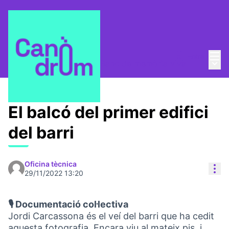
Menú
Entra
Menú 
Taula de Memòries
/
📸 Banc de memòria viva
El balcó del primer edifici
del barri
Oficina tècnica
Con
29/11/2022 13:20
🎙️ Documentació col·lectiva
Jordi Carcassona és el veí del barri que ha cedit
aquesta fotografia. Encara viu al mateix pis, i