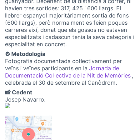
guanyador. Depenent de la distància a córrer, hi
havien tres sortides: 317, 425 i 600 llargs. El
llebrer espanyol majoritàriament sortia de fons
(600 llargs), però normalment es feien poques
carreres així, donat que els gossos no estaven
especialitzats i cadascun tenia la seva categoria i
especialitat en concret.
⚙️ Metodologia
Fotografia documentada col·lectivament per
veïns i veïnes participants en la
Jornada de
Documentació Col·lectiva de la Nit de Memòries
,
(Ob
celebrada el 30 de setembre al Canòdrom.
📸 Cedent
Josep Navarro.