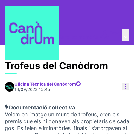
Menú
Entra
Menú 
Taula de Memòries
/
📸 Banc de memòria viva
Trofeus del Canòdrom
Oficina Tècnica del Canòdrom
Con
Participant oficial
14/09/2023 15:45
🎙️ Documentació col·lectiva
Veiem en imatge un munt de trofeus, eren els
premis que els hi donaven als propietaris de cada
gos. Es feien eliminatòries, finals i s'atorgaven al