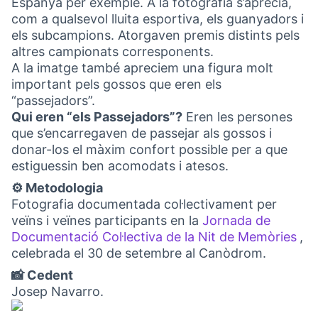
Espanya per exemple. A la fotografia s’aprecia,
com a qualsevol lluita esportiva, els guanyadors i
els subcampions. Atorgaven premis distints pels
altres campionats corresponents.
A la imatge també apreciem una figura molt
important pels gossos que eren els
“passejadors”.
Qui eren “els Passejadors”?
Eren les persones
que s’encarregaven de passejar als gossos i
donar-los el màxim confort possible per a que
estiguessin ben acomodats i atesos.
⚙️ Metodologia
Fotografia documentada col·lectivament per
veïns i veïnes participants en la
Jornada de
Documentació Col·lectiva de la Nit de Memòries
,
(Ob
celebrada el 30 de setembre al Canòdrom.
📸 Cedent
Josep Navarro.