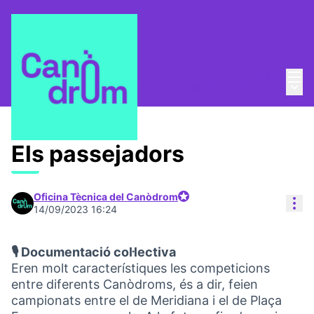
Menú
Entra
Menú 
Taula de Memòries
/
📸 Banc de memòria viva
Els passejadors
Oficina Tècnica del Canòdrom
Con
Participant oficial
14/09/2023 16:24
🎙️ Documentació col·lectiva
Eren molt característiques les competicions
entre diferents Canòdroms, és a dir, feien
campionats entre el de Meridiana i el de Plaça