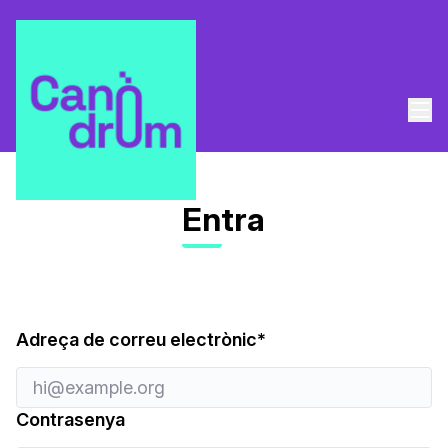
Men
Entra
Entra
Obligatori
Adreça de correu electrònic
*
Contrasenya
La