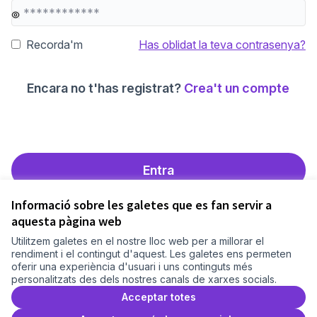
Recorda'm
Has oblidat la teva contrasenya?
Encara no t'has registrat?
Crea't un compte
Entra
Informació sobre les galetes que es fan servir a
aquesta pàgina web
Utilitzem galetes en el nostre lloc web per a millorar el
Termes i condicions d'ús
rendiment i el contingut d'aquest. Les galetes ens permeten
Configuració de les galetes
oferir una experiència d'usuari i uns continguts més
Comunitat Canòdrom a Facebook
(Link externo)
Comunitat Canòdrom a Instagram
(Link externo)
Comunitat Canòdrom a YouTube
(Link externo)
Català
personalitzats des dels nostres canals de xarxes socials.
Triar la llengua
Elegir el idioma
Choose language
Acceptar totes