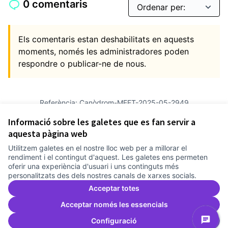
0 comentaris
Els comentaris estan deshabilitats en aquests
moments, només les administradores poden
respondre o publicar-ne de nous.
Referència: Canòdrom-MEET-2025-05-2949
Versió 15
(de 15)
veure altres versions
Informació sobre les galetes que es fan servir a
Afegir al calendari
aquesta pàgina web
Utilitzem galetes en el nostre lloc web per a millorar el
Termes i condicions d'ús
rendiment i el contingut d'aquest. Les galetes ens permeten
Configuració de les galetes
oferir una experiència d'usuari i uns continguts més
Comunitat Canòdrom a Facebook
(Link externo)
Comunitat Canòdrom a Instagram
(Link externo)
Comunitat Canòdrom a YouTube
(Link externo)
Català
personalitzats des dels nostres canals de xarxes socials.
Triar la llengua
Elegir el idioma
Choose language
Acceptar totes
Acceptar només les essencials
Configuració
Am
(L
(Link externo)
Web creada amb
programari lliure
.