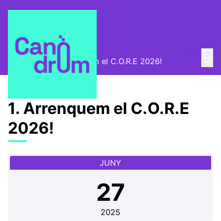
Menú
Entra
Menú 
Trobades
/
1. Arrenquem el C.O.R.E 2026!
1. Arrenquem el C.O.R.E
2026!
JUNY
27
2025