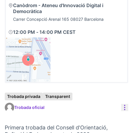
Canòdrom - Ateneu d'Innovació Digital i
Democràtica
Carrer Concepció Arenal 165 08027 Barcelona
12:00 PM
-
14:00 PM CEST
(Link externo)
Trobada privada
Transparent
Con
Trobada oficial
Primera trobada del Consell d'Orientació,