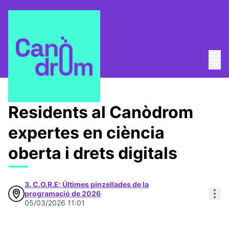
Menú
Entra
Menú 
C.O.R.E.
/
Propostes expertes C.O.R.E 2027
Residents al Canòdrom
expertes en ciència
oberta i drets digitals
3. C.O.R.E: Últimes pinzellades de la
Con
programació de 2026
05/03/2026 11:01