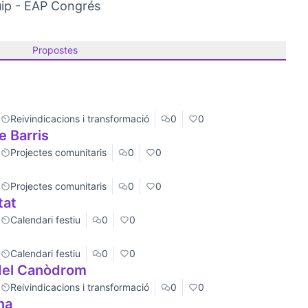
uip - EAP Congrés
Propostes
Reivindicacions i transformació
0
0
e Barris
Projectes comunitaris
0
0
Projectes comunitaris
0
0
tat
Calendari festiu
0
0
Calendari festiu
0
0
 del Canòdrom
Reivindicacions i transformació
0
0
na