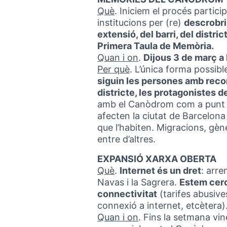
Què
. Iniciem el procés partici
institucions per (re)
descrobri
extensió, del barri, del distri
Primera Taula de Memòria.
Quan i on
.
Dijous 3 de març a
Per què
. L’única forma possibl
siguin les persones amb record
districte, les protagonistes d
amb el Canòdrom com a punt de
afecten la ciutat de Barcelona i
que l’habiten. Migracions, gèn
entre d’altres.
EXPANSIÓ XARXA OBERTA
Què
.
Internet és un dret
: arre
Navas i la Sagrera.
Estem cerc
connectivitat
(tarifes abusive
connexió a internet, etcètera)
Quan i on
. Fins la setmana v