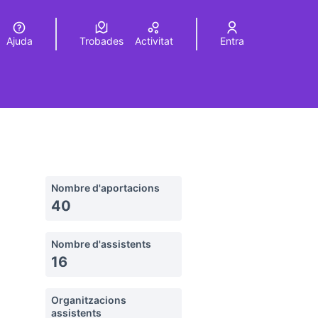
Ajuda
Trobades
Activitat
Entra
Elegir el idioma
Choose language
Nombre d'aportacions
40
Nombre d'assistents
16
Organitzacions
assistents