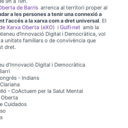
e 9h a 19h.
Oberta de Barris
arrenca al territori proper al
(Obrir en una pestanya nova)
udar a les persones a tenir una connexió a
nt l'accés a la xarxa com a dret universal
. El
de Xarxa Oberta (eXO)
i
Guifi·net
amb la
(Link externo)
(Link externo)
teneu d’Innovació Digital i Democràtica, vol
a unitats familiars o de convivència que
t dret.
u d'Innovació Digital i Democràtica
Barri
Congrés - Indians
 Clariana
lló - CoActuem per la Salut Mental
a Oberta
de Cuidados
aso
rs