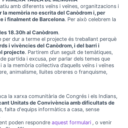
patiu amb diferents veïns i veïnes, organitzacions i
r la memòria no escrita del Canòdrom i, per
cte i finalment de Barcelona
. Per això celebrem la
 les 18.30h al Canòdrom
.
e per dur a terme el projecte és treballant perquè
s i vivències del Canòdrom, i del barri i
el projecte
. Partirem d’un seguit de temàtiques,
 partida i excusa, per parlar dels temes que
 a la memòria col·lectiva d’aquells veïns i veïnes
ere, animalisme, lluites obreres o franquisme,
nca la xarxa comunitària de Congrés i els Indians,
ant Unitats de Convivència amb dificultats de
s, falta d'equips informàtics a casa, sense
.
inent poden respondre
aquest formulari
, o venir
(Obrir en una 