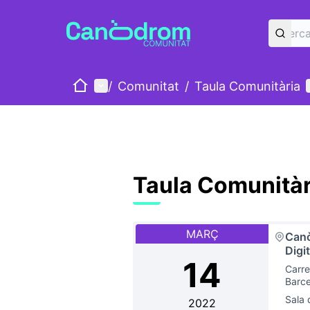
Inici
Menú principal
/
Comunitat
/
Taula Comunitària
Taula Comunitàr
MARÇ
Canò
Digi
14
Carre
Barc
Sala 
2022