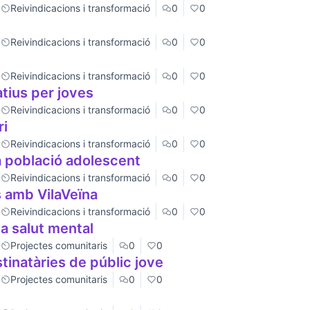
Reivindicacions i transformació
0
0
Reivindicacions i transformació
0
0
Reivindicacions i transformació
0
0
tius per joves
Reivindicacions i transformació
0
0
ri
Reivindicacions i transformació
0
0
a població adolescent
Reivindicacions i transformació
0
0
 amb VilaVeïna
Reivindicacions i transformació
0
0
a salut mental
Projectes comunitaris
0
0
tinatàries de públic jove
Projectes comunitaris
0
0