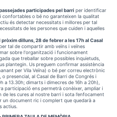
passejades participades pel barri
per identificar
 confortables o bé no garanteixen la qualitat
ectiu és detectar necessitats i millores per tal
necessitats de les persones que cuiden i aquelles
l
pròxim dilluns, 28 de febrer a les 17h al Casal
per tal de compartir amb veïns i veïnes
rmar sobre l'organització i funcionament
gada que treballar sobre possibles inquietuds,
us plantegin. Us preguem confirmar assistència
anant per Vila Veïna) o bé per correu electrònic
), o presencial, al Casal de Barri de Congrés i
Obrir en una pestanya nova)
30h a 13.30h; dimarts i dimecres de 16h a 20h),
a participació ens permetrà conèixer, ampliar i
n de les cures al nostre barri i sota l’enfocament
ar un document ric i complert que quedarà a
s actius.
 PRIMERA TAULA DE MEMÒRIA