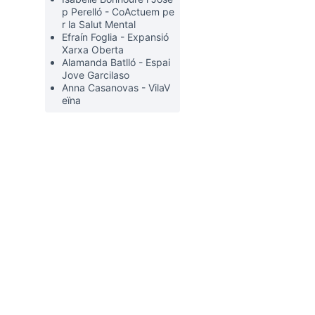
p Perelló - CoActuem pe
r la Salut Mental
Efraín Foglia - Expansió
Xarxa Oberta
Alamanda Batlló - Espai
Jove Garcilaso
Anna Casanovas - VilaV
eïna