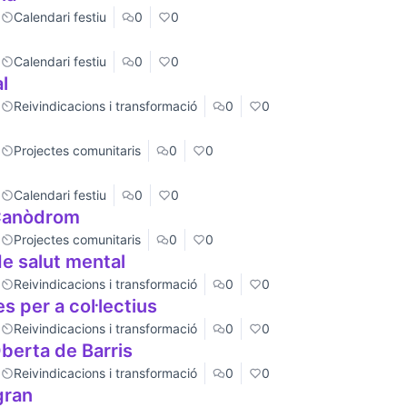
Calendari festiu
0
0
Calendari festiu
0
0
l
Reivindicacions i transformació
0
0
Projectes comunitaris
0
0
Calendari festiu
0
0
 Canòdrom
Projectes comunitaris
0
0
e salut mental
Reivindicacions i transformació
0
0
s per a col·lectius
Reivindicacions i transformació
0
0
Oberta de Barris
Reivindicacions i transformació
0
0
gran