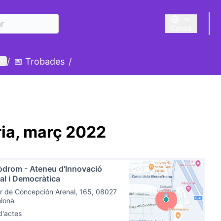
Català
Triar la llengua
Menú d'usuari
/
📅 Trobades
/
ia, març 2022
drom - Ateneu d'Innovació
tal i Democràtica
r de Concepción Arenal, 165, 08027
elona
d'actes