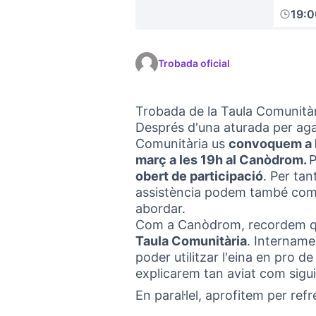
19:
Trobada oficial
Trobada de la Taula Comunitàri
Després d'una aturada per aga
Comunitària us
convoquem a la
març a les 19h al Canòdrom.
P
obert de participació
. Per ta
assistència podem també come
abordar.
Com a Canòdrom, recordem qu
Taula Comunitària
. Intername
poder utilitzar l'eina en pro de
explicarem tan aviat com sigui
En paral·lel, aprofitem per ref