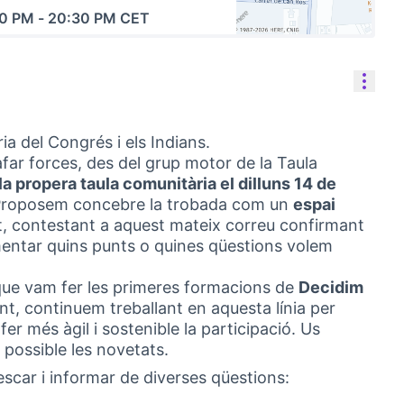
00 PM
-
20:30 PM CET
(Link externo)
Cont
a del Congrés i els Indians.
far forces, des del grup motor de la Taula
 propera taula comunitària el dilluns 14 de
roposem concebre la trobada com un
espai
nt, contestant a aquest mateix correu confirmant
ntar quins punts o quines qüestions volem
e vam fer les primeres formacions de
Decidim
nt, continuem treballant en aquesta línia per
 fer més àgil i sostenible la participació. Us
 possible les novetats.
rescar i informar de diverses qüestions: