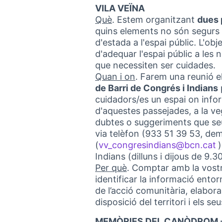
VILA VEÏNA
Què
. Estem organitzant
dues 
quins elements no són segurs i
d'estada a l'espai públic. L'obj
d'adequar l'espai públic a les 
que necessiten ser cuidades.
Quan i on
. Farem una reunió e
de Barri de Congrés i Indians
cuidadors/es un espai on info
d'aquestes passejades, a la ve
dubtes o suggeriments que se
via telèfon (933 51 39 53, dem
(
vv_congresindians@bcn.cat
(
Indians (dilluns i dijous de 9.
Per què
. Comptar amb la vostr
identificar la informació entor
de l’acció comunitària, elabor
disposició del territori i els seu
MEMÒRIES DEL CANÒDROM -