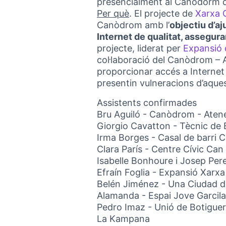
presencialment al Canòdorm d
Per què
. El projecte de
Xarxa 
Canòdrom amb l’
objectiu d’aj
Internet de qualitat, assegura
projecte, liderat per
Expansió 
col·laboració del Canòdrom – A
proporcionar accés a Internet 
presentin vulneracions d’aques
Assistents confirmades
Bru Aguiló - Canòdrom - Atene
Giorgio Cavatton - Tècnic de 
Irma Borges - Casal de barri 
Clara París - Centre Cívic Can
Isabelle Bonhoure i Josep Pere
Efraín Foglia - Expansió Xarx
Belén Jiménez - Una Ciudad 
Alamanda - Espai Jove Garcil
Pedro Imaz - Unió de Botigue
La Kampana