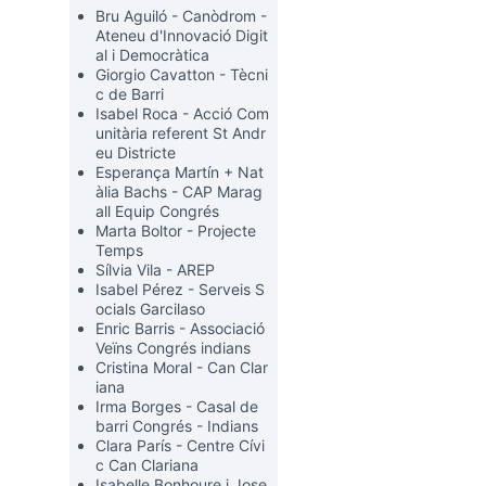
Bru Aguiló - Canòdrom -
Ateneu d'Innovació Digit
al i Democràtica
Giorgio Cavatton - Tècni
rols de recursos
c de Barri
Isabel Roca - Acció Com
unitària referent St Andr
eu Districte
Esperança Martín + Nat
àlia Bachs - CAP Marag
all Equip Congrés
Marta Boltor - Projecte
Temps
Sílvia Vila - AREP
Isabel Pérez - Serveis S
ocials Garcilaso
Enric Barris - Associació
Veïns Congrés indians
Cristina Moral - Can Clar
iana
Irma Borges - Casal de
barri Congrés - Indians
Clara París - Centre Cívi
c Can Clariana
Isabelle Bonhoure i Jose